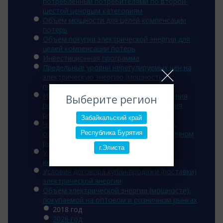
потребленный потребителями по второй-
шестой ценовым категориям
Объем мощности для целей компенсации
потерь
Объем покупки электрической энергии для
целей компенсации потерь
Инвестиционная программа
Предельные уровни нерегулируемых цен на
электрическую энергию (мощность),
поставляемую потребителям
Информация об основаниях для введения
Выберите регион
полного и (или) частичного ограничения
режима потребления э/э
Забайкальский край
Часы для расчета величины мощности,
Республика Бурятия
оплачиваемой потребителем на розничном
рынке
г.Элиста
Условия договора энергоснабжения
юридических лиц
Условия договора купли-продажи (поставки)
электрической энергии
Объем электрической энергии (мощности),
покупаемой на оптовом и розничном рынках
2018 год
2026 год