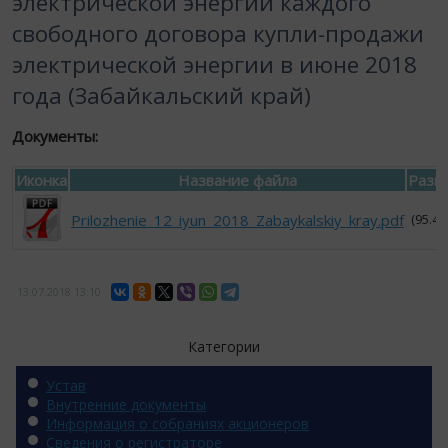
электрической энергии каждого
свободного договора купли-продажи
электрической энергии в июне 2018
года (Забайкальский край)
Документы:
Иконка
Название файла
Разм
Prilozhenie_12_iyun_2018_Zabaykalskiy_kray.pdf
(95.4 
13.07.2018
13:10
Категории
Устав
Внутренние документы
Информация о собраниях акционеров
Сведения о регистраторе