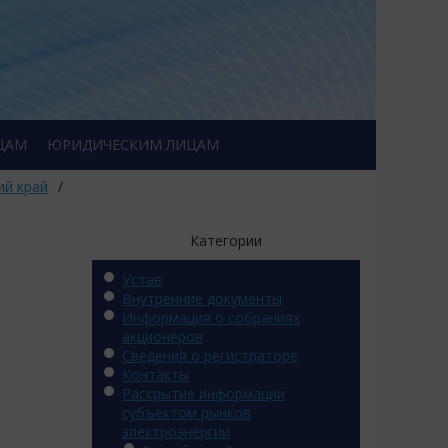
ЦАМ
ЮРИДИЧЕСКИМ ЛИЦАМ
ий край
/
Категории
Устав
Внутренние документы
Информация о собраниях
акционеров
Сведения о регистраторе
Контакты
Раскрытие информации
субъектом рынков
электроэнергии