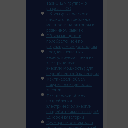
тарифным группам в
разрезе ТСО
Объем фактического
пикового потребления
мощности на оптовом и
розничном рынках
Объем мощности
приобретенной по
регулируемым договорам
Средневзвешенная
нерегулируемая цена на
электрическую
энергию(мощность) для
первой ценовой категории
Фактический объем
покупки электрической
энергии
Фактический объем
потребления
электрической энергии
потребителями по второй
ценовой категории
Суммарный объем э/э и
мощности потребленный