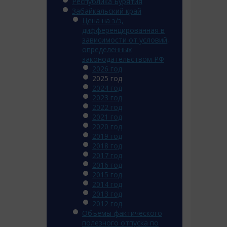
Республика Бурятия
Забайкальский край
Цена на э/э,
дифференцированная в
зависимости от условий,
определенных
законодательством РФ
2026 год
2025 год
2024 год
2023 год
2022 год
2021 год
2020 год
2019 год
2018 год
2017 год
2016 год
2015 год
2014 год
2013 год
2012 год
Объемы фактического
полезного отпуска по