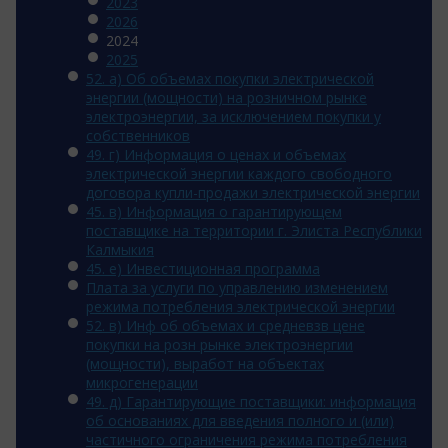
2023
2026
2024
2025
52. а) Об объемах покупки электрической
энергии (мощности) на розничном рынке
электроэнергии, за исключением покупки у
собственников
49. г) Информация о ценах и объемах
электрической энергии каждого свободного
договора купли-продажи электрической энергии
45. в) Информация о гарантирующем
поставщике на территории г. Элиста Республики
Калмыкия
45. e) Инвестиционная программа
Плата за услуги по управлению изменением
режима потребления электрической энергии
52. в) Инф об объемах и средневзв цене
покупки на розн рынке электроэнергии
(мощности), выработ на объектах
микрогенерации
49. д) Гарантирующие поставщики: информация
об основаниях для введения полного и (или)
частичного ограничения режима потребления