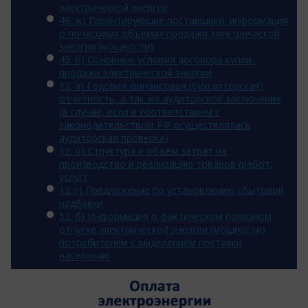
электрической энергии
49. ж) Гарантирующие поставщики: информация
о почасовых объемах продажи электрической
энергии (мощности)
45. б) Основные условия договора купли-
продажи электрической энергии
12. a) Годовая финансовая (бухгалтерская)
отчетность, а так же аудиторское заключение
(в случае, если в соответствием с
законодательством РФ осуществлялась
аудиторская проверка)
12. б) Структура и объем затрат на
производство и реализацию товаров (работ,
услуг)
12. г) Предложение по установлению сбытовой
надбавки
52. б) Информация о фактическом полезном
отпуске электрической энергии (мощности)
потребителям с выделением поставки
населению