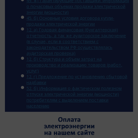
49. ж) Гарантирующие поставщики: информация
о почасовых объемах продажи электрической
энергии (мощности)
45. б) Основные условия договора купли-
продажи электрической энергии
12. a) Годовая финансовая (бухгалтерская)
отчетность, а так же аудиторское заключение
(в случае, если в соответствием с
законодательством РФ осуществлялась
аудиторская проверка)
12. б) Структура и объем затрат на
производство и реализацию товаров (работ,
услуг)
12. г) Предложение по установлению сбытовой
надбавки
52. б) Информация о фактическом полезном
отпуске электрической энергии (мощности)
потребителям с выделением поставки
населению