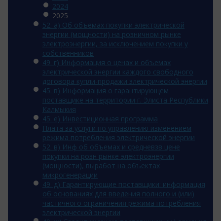
2024
2025
52. а) Об объемах покупки электрической
энергии (мощности) на розничном рынке
электроэнергии, за исключением покупки у
собственников
49. г) Информация о ценах и объемах
электрической энергии каждого свободного
договора купли-продажи электрической энергии
45. в) Информация о гарантирующем
поставщике на территории г. Элиста Республики
Калмыкия
45. e) Инвестиционная программа
Плата за услуги по управлению изменением
режима потребления электрической энергии
52. в) Инф об объемах и средневзв цене
покупки на розн рынке электроэнергии
(мощности), выработ на объектах
микрогенерации
49. д) Гарантирующие поставщики: информация
об основаниях для введения полного и (или)
частичного ограничения режима потребления
электрической энергии