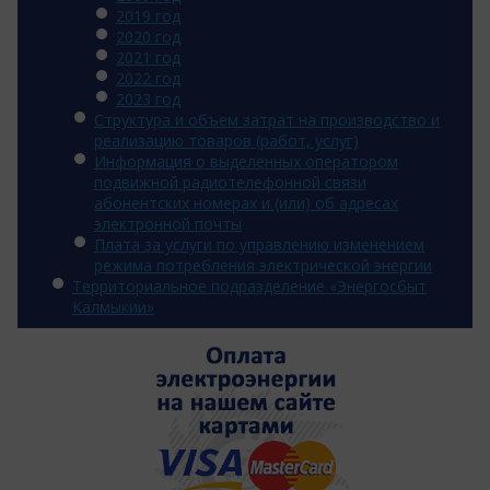
2019 год
2020 год
2021 год
2022 год
2023 год
Структура и объем затрат на производство и
реализацию товаров (работ, услуг)
Информация о выделенных оператором
подвижной радиотелефонной связи
абонентских номерах и (или) об адресах
электронной почты
Плата за услуги по управлению изменением
режима потребления электрической энергии
Территориальное подразделение «Энергосбыт
Калмыкии»