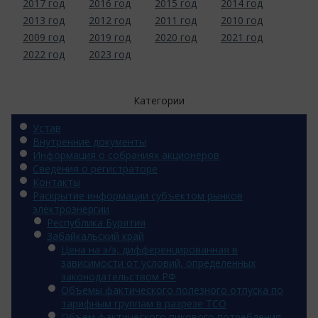
2017 год
2016 год
2015 год
2014 год
2013 год
2012 год
2011 год
2010 год
2009 год
2019 год
2020 год
2021 год
2022 год
2023 год
Категории
Устав
Внутренние документы
Информация о собраниях акционеров
Сведения о регистраторе
Контакты
Раскрытие информации субъектом рынков
электроэнергии
Республика Бурятия
Забайкальский край
Цена на э/э, дифференцированная в
зависимости от условий, определенных
законодательством РФ
Объемы фактического полезного отпуска по
тарифным группам в разрезе ТСО
Объем фактического пикового потребления