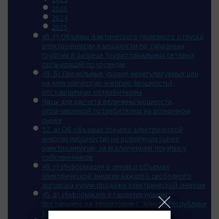
2026
2024
2025
45. г) Объемы фактического полезного отпуска
электроэнергии и мощности по тарифным
группам в разрезе территориальных сетевых
организаций по уровням
49. б) Предельные уровни нерегулируемых цен
на электрическую энергию (мощность),
поставляемую потребителям
Часы для расчета величины мощности,
оплачиваемой потребителем на розничном
рынке
52. а) Об объемах покупки электрической
энергии (мощности) на розничном рынке
электроэнергии, за исключением покупки у
собственников
49. г) Информация о ценах и объемах
электрической энергии каждого свободного
договора купли-продажи электрической энергии
45. в) Информация о гарантирующем
поставщике на территории г. Элиста Республики
Калмыкия