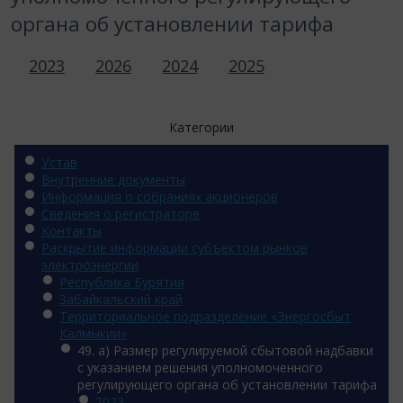
органа об установлении тарифа
2023
2026
2024
2025
Категории
Устав
Внутренние документы
Информация о собраниях акционеров
Сведения о регистраторе
Контакты
Раскрытие информации субъектом рынков
электроэнергии
Республика Бурятия
Забайкальский край
Территориальное подразделение «Энергосбыт
Калмыкии»
49. а) Размер регулируемой сбытовой надбавки
с указанием решения уполномоченного
регулирующего органа об установлении тарифа
2023