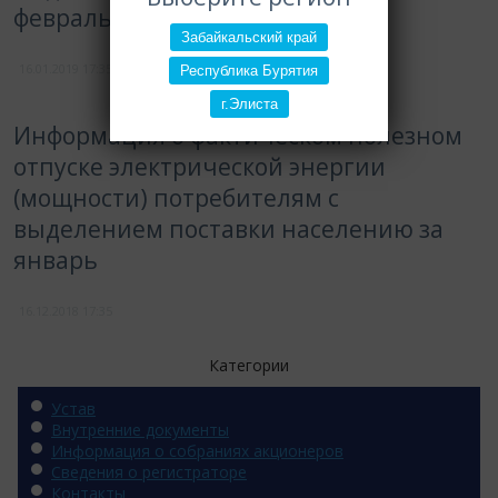
февраль
Забайкальский край
16.01.2019
17:35
Республика Бурятия
г.Элиста
Информация о фактическом полезном
отпуске электрической энергии
(мощности) потребителям с
выделением поставки населению за
январь
16.12.2018
17:35
Категории
Устав
Внутренние документы
Информация о собраниях акционеров
Сведения о регистраторе
Контакты