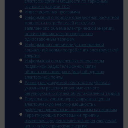
электроэнергии и мощности по тарифным
группам в разрезе ТСО
Инвестиционная программа
Информация о порядке определения расчетной
мощности потребителей (исходя из
заявленного объема электрической энергии),
оплачивающих электроэнергию по
одноставочным тарифам
Информация о величине установленной
социальной нормы потребления электрической
энергии
Информация о выделенных оператором
подвижной радиотелефонной связи
абонентских номерах и (или) об адресах
электронной почты
Размер регулируемой сбытовой надбавки с
указанием решения уполномоченного
регулирующего органа об установлении тарифа
Предельные уровни нерегулируемых цен на
электрическую энергию (мощность),
дифференцированные по ценовым категориям
Гарантирующие поставщики: причины
изменения средневзвешенной нерегулируемой
цены на электрическую энергию