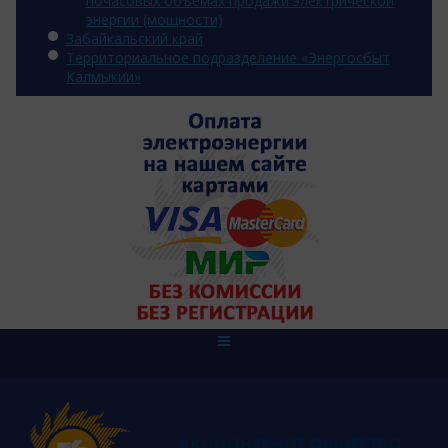
почасовых объемах продажи электрической
энергии (мощности)
Забайкальский край
Территориальное подразделение «Энергосбыт
Калмыкии»