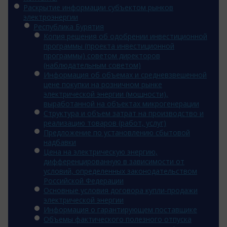
Раскрытие информации субъектом рынков
электроэнергии
Республика Бурятия
Копия решения об одобрении инвестиционной
программы (проекта инвестиционной
программы) советом директоров
(наблюдательным советом)
Информация об объемах и средневзвешенной
цене покупки на розничном рынке
электрической энергии (мощности),
выработанной на объектах микрогенерации
Структура и объем затрат на производство и
реализацию товаров (работ, услуг)
Предложение по установлению сбытовой
надбавки
Цена на электрическую энергию,
дифференцированную в зависимости от
условий, определенных законодательством
Российской Федерации
Основные условия договора купли-продажи
электрической энергии
Информация о гарантирующем поставщике
Объемы фактического полезного отпуска