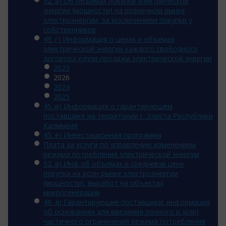
52. а) Об объемах покупки электрической
энергии (мощности) на розничном рынке
электроэнергии, за исключением покупки у
собственников
49. г) Информация о ценах и объемах
электрической энергии каждого свободного
договора купли-продажи электрической энергии
2023
2026
2024
2025
45. в) Информация о гарантирующем
поставщике на территории г. Элиста Республики
Калмыкия
45. e) Инвестиционная программа
Плата за услуги по управлению изменением
режима потребления электрической энергии
52. в) Инф об объемах и средневзв цене
покупки на розн рынке электроэнергии
(мощности), выработ на объектах
микрогенерации
49. д) Гарантирующие поставщики: информация
об основаниях для введения полного и (или)
частичного ограничения режима потребления