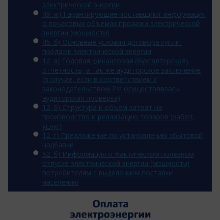
электрической энергии
49. ж) Гарантирующие поставщики: информация
о почасовых объемах продажи электрической
энергии (мощности)
45. б) Основные условия договора купли-
продажи электрической энергии
12. a) Годовая финансовая (бухгалтерская)
отчетность, а так же аудиторское заключение
(в случае, если в соответствием с
законодательством РФ осуществлялась
аудиторская проверка)
12. б) Структура и объем затрат на
производство и реализацию товаров (работ,
услуг)
12. г) Предложение по установлению сбытовой
надбавки
52. б) Информация о фактическом полезном
отпуске электрической энергии (мощности)
потребителям с выделением поставки
населению