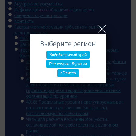
Внутренние документы
Информация о собраниях акционеров
Сведения о регистраторе
Контакты
Раскрытие информации субъектом рынков
электроэнергии
Республика Бурятия
Выберите регион
Забайкальский край
Территориальное подразделение «Энергосбыт
Забайкальский край
Калмыкии»
49. а) Размер регулируемой сбытовой надбавки
Республика Бурятия
с указанием решения уполномоченного
регулирующего органа об установлении тарифа
г.Элиста
45. г) Объемы фактического полезного отпуска
электроэнергии и мощности по тарифным
группам в разрезе территориальных сетевых
организаций по уровням
49. б) Предельные уровни нерегулируемых цен
на электрическую энергию (мощность),
поставляемую потребителям
Часы для расчета величины мощности,
оплачиваемой потребителем на розничном
рынке