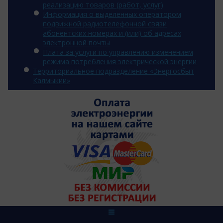
реализацию товаров (работ, услуг)
Информация о выделенных оператором
подвижной радиотелефонной связи
абонентских номерах и (или) об адресах
электронной почты
Плата за услуги по управлению изменением
режима потребления электрической энергии
Территориальное подразделение «Энергосбыт
Калмыкии»