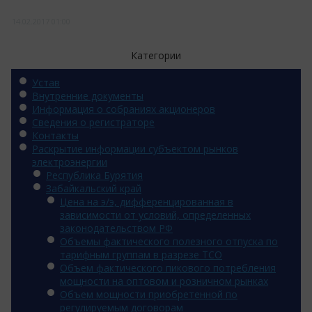
14.02.2017
01:00
Категории
Устав
Внутренние документы
Информация о собраниях акционеров
Сведения о регистраторе
Контакты
Раскрытие информации субъектом рынков
электроэнергии
Республика Бурятия
Забайкальский край
Цена на э/э, дифференцированная в
зависимости от условий, определенных
законодательством РФ
Объемы фактического полезного отпуска по
тарифным группам в разрезе ТСО
Объем фактического пикового потребления
мощности на оптовом и розничном рынках
Объем мощности приобретенной по
регулируемым договорам