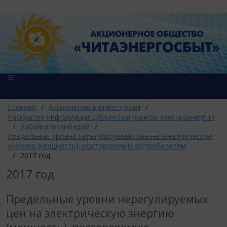
Главная
/
Акционерам и инвесторам
/
Раскрытие информации субъектом рынков электроэнергии
/
Забайкальский край
/
Предельные уровни нерегулируемых цен на электрическую
энергию (мощность), поставляемую потребителям
/
2017 год
2017 год
Предельные уровни нерегулируемых
цен на электрическую энергию