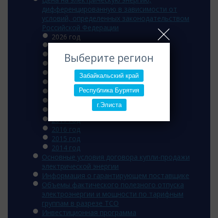
дифференцированную в зависимости от
условий, определенных законодательством
Российской Федерации
2026 год
2025 год
2024 год
Выберите регион
2023 год
2022 год
Забайкальский край
2021 год
Республика Бурятия
2020 год
2019 год
г.Элиста
2018 год
2017 год
2016 год
2015 год
2014 год
Основные условия договора купли-продажи
электрической энергии
Информация о гарантирующем поставщике
Объемы фактического полезного отпуска
электроэнергии и мощности по тарифным
группам в разрезе ТСО
Инвестиционная программа