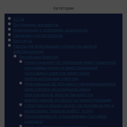
Категории
Устав
Внутренние документы
Информация о собраниях акционеров
Сведения о регистраторе
Контакты
Раскрытие информации субъектом рынков
электроэнергии
Республика Бурятия
Копия решения об одобрении инвестиционной
программы (проекта инвестиционной
программы) советом директоров
(наблюдательным советом)
Информация об объемах и средневзвешенной
цене покупки на розничном рынке
электрической энергии (мощности),
выработанной на объектах микрогенерации
Структура и объем затрат на производство и
реализацию товаров (работ, услуг)
Предложение по установлению сбытовой
надбавки
Цена на электрическую энергию,