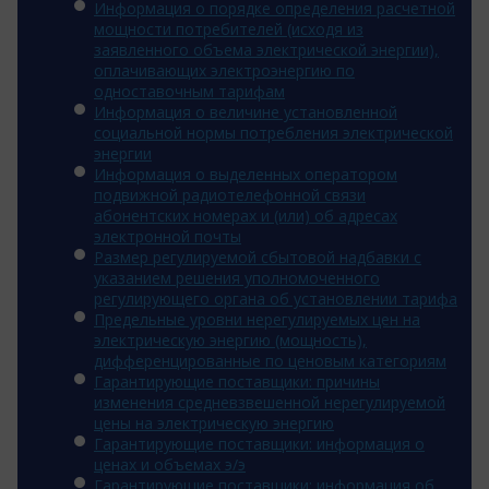
Информация о порядке определения расчетной
мощности потребителей (исходя из
заявленного объема электрической энергии),
оплачивающих электроэнергию по
одноставочным тарифам
Информация о величине установленной
социальной нормы потребления электрической
энергии
Информация о выделенных оператором
подвижной радиотелефонной связи
абонентских номерах и (или) об адресах
электронной почты
Размер регулируемой сбытовой надбавки с
указанием решения уполномоченного
регулирующего органа об установлении тарифа
Предельные уровни нерегулируемых цен на
электрическую энергию (мощность),
дифференцированные по ценовым категориям
Гарантирующие поставщики: причины
изменения средневзвешенной нерегулируемой
цены на электрическую энергию
Гарантирующие поставщики: информация о
ценах и объемах э/э
Гарантирующие поставщики: информация об