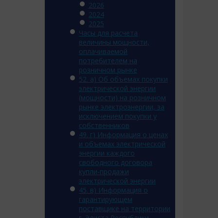
2026
2024
2025
Часы для расчета
величины мощности,
оплачиваемой
потребителем на
розничном рынке
52. а) Об объемах покупки
электрической энергии
(мощности) на розничном
рынке электроэнергии, за
исключением покупки у
собственников
49. г) Информация о ценах
и объемах электрической
энергии каждого
свободного договора
купли-продажи
электрической энергии
45. в) Информация о
гарантирующем
поставщике на территории
г. Элиста Республики