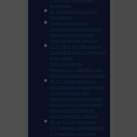
Калмыкия
45. e) Инвестиционная
программа
Плата за услуги по
управлению изменением
режима потребления
электрической энергии
52. в) Инф об объемах и
средневзв цене покупки на
розн рынке
электроэнергии
(мощности), выработ на
объектах микрогенерации
49. д) Гарантирующие
поставщики: информация
об основаниях для
введения полного и (или)
частичного ограничения
режима потребления
электрической энергии
49. ж) Гарантирующие
поставщики: информация
о почасовых объемах