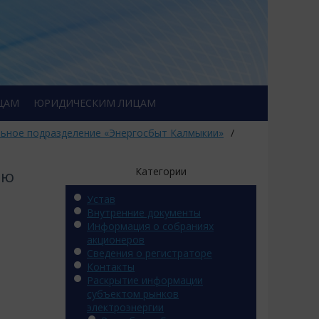
ЦАМ
ЮРИДИЧЕСКИМ ЛИЦАМ
ьное подразделение «Энергосбыт Калмыкии»
/
Категории
ию
Устав
Внутренние документы
Информация о собраниях
акционеров
Сведения о регистраторе
Контакты
Раскрытие информации
субъектом рынков
электроэнергии