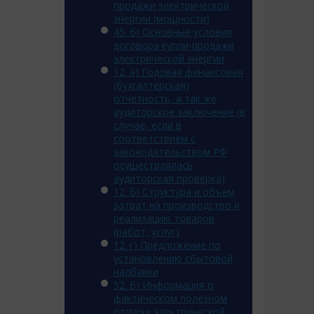
продажи электрической
энергии (мощности)
45. б) Основные условия
договора купли-продажи
электрической энергии
12. a) Годовая финансовая
(бухгалтерская)
отчетность, а так же
аудиторское заключение (в
случае, если в
соответствием с
законодательством РФ
осуществлялась
аудиторская проверка)
12. б) Структура и объем
затрат на производство и
реализацию товаров
(работ, услуг)
12. г) Предложение по
установлению сбытовой
надбавки
52. б) Информация о
фактическом полезном
отпуске электрической