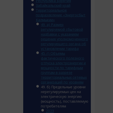
Республика Бурятия
Забайкальский край
Территориальное
подразделение «Энергосбыт
Калмыкии»
49. а) Размер
регулируемой сбытовой
надбавки с указанием
решения уполномоченного
регулирующего органа об
установлении тарифа
45. г) Объемы
фактического полезного
отпуска электроэнергии и
мощности по тарифным
группам в разрезе
территориальных сетевых
организаций по уровням
49. б) Предельные уровни
нерегулируемых цен на
электрическую энергию
(мощность), поставляемую
потребителям
2023