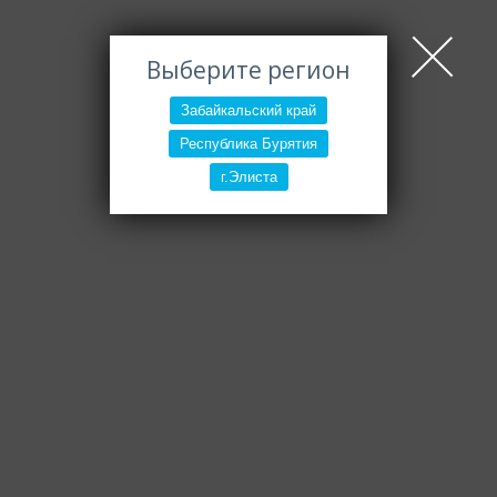
Выберите регион
Забайкальский край
Республика Бурятия
г.Элиста