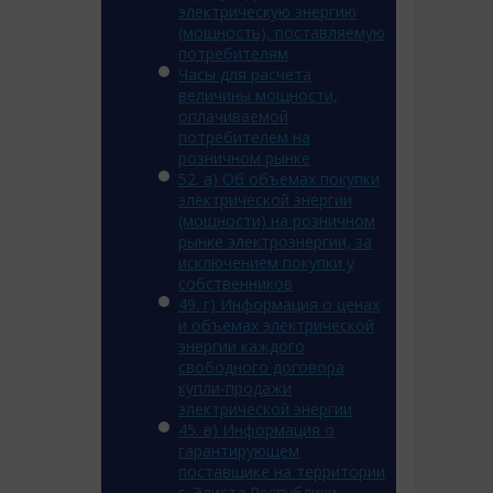
электрическую энергию
(мощность), поставляемую
потребителям
Часы для расчета
величины мощности,
оплачиваемой
потребителем на
розничном рынке
52. а) Об объемах покупки
электрической энергии
(мощности) на розничном
рынке электроэнергии, за
исключением покупки у
собственников
49. г) Информация о ценах
и объемах электрической
энергии каждого
свободного договора
купли-продажи
электрической энергии
45. в) Информация о
гарантирующем
поставщике на территории
г. Элиста Республики