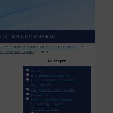
ЦАМ
ЮРИДИЧЕСКИМ ЛИЦАМ
ьное подразделение «Энергосбыт Калмыкии»
/
становлении тарифа
/
2023
Категории
Устав
Внутренние документы
Информация о собраниях
акционеров
Сведения о регистраторе
Контакты
Раскрытие информации
субъектом рынков
электроэнергии