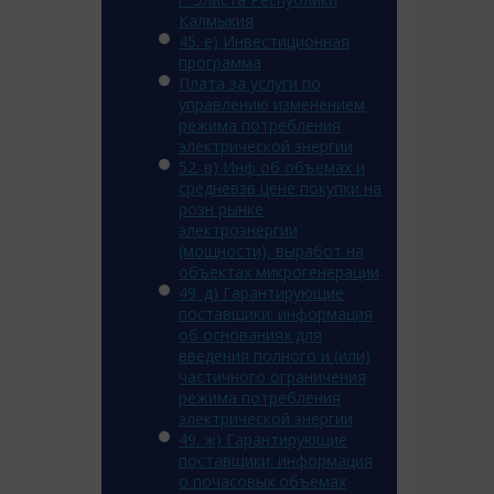
Калмыкия
45. e) Инвестиционная
программа
Плата за услуги по
управлению изменением
режима потребления
электрической энергии
52. в) Инф об объемах и
средневзв цене покупки на
розн рынке
электроэнергии
(мощности), выработ на
объектах микрогенерации
49. д) Гарантирующие
поставщики: информация
об основаниях для
введения полного и (или)
частичного ограничения
режима потребления
электрической энергии
49. ж) Гарантирующие
поставщики: информация
о почасовых объемах