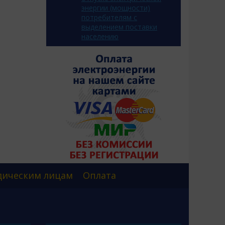
энергии (мощности)
потребителям с
выделением поставки
населению
ическим лицам
Оплата