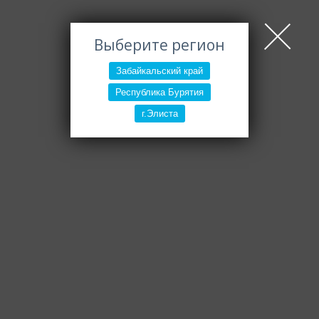
Выберите регион
Забайкальский край
Республика Бурятия
г.Элиста