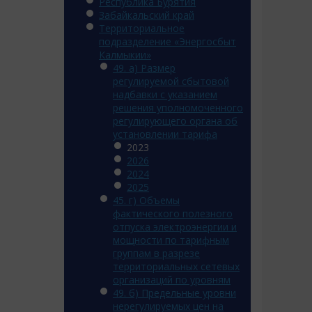
Республика Бурятия
Забайкальский край
Территориальное
подразделение «Энергосбыт
Калмыкии»
49. а) Размер
регулируемой сбытовой
надбавки с указанием
решения уполномоченного
регулирующего органа об
установлении тарифа
2023
2026
2024
2025
45. г) Объемы
фактического полезного
отпуска электроэнергии и
мощности по тарифным
группам в разрезе
территориальных сетевых
организаций по уровням
49. б) Предельные уровни
нерегулируемых цен на