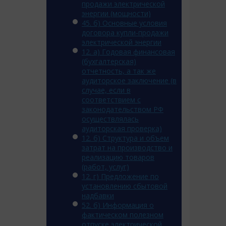
продажи электрической
энергии (мощности)
45. б) Основные условия
договора купли-продажи
электрической энергии
12. a) Годовая финансовая
(бухгалтерская)
отчетность, а так же
аудиторское заключение (в
случае, если в
соответствием с
законодательством РФ
осуществлялась
аудиторская проверка)
12. б) Структура и объем
затрат на производство и
реализацию товаров
(работ, услуг)
12. г) Предложение по
установлению сбытовой
надбавки
52. б) Информация о
фактическом полезном
отпуске электрической