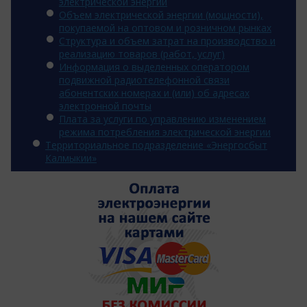
электрической энергии
Объем электрической энергии (мощности),
покупаемой на оптовом и розничном рынках
Структура и объем затрат на производство и
реализацию товаров (работ, услуг)
Информация о выделенных оператором
подвижной радиотелефонной связи
абонентских номерах и (или) об адресах
электронной почты
Плата за услуги по управлению изменением
режима потребления электрической энергии
Территориальное подразделение «Энергосбыт
Калмыкии»