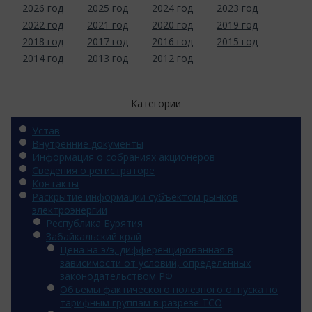
2026 год
2025 год
2024 год
2023 год
2022 год
2021 год
2020 год
2019 год
2018 год
2017 год
2016 год
2015 год
2014 год
2013 год
2012 год
Категории
Устав
Внутренние документы
Информация о собраниях акционеров
Сведения о регистраторе
Контакты
Раскрытие информации субъектом рынков
электроэнергии
Республика Бурятия
Забайкальский край
Цена на э/э, дифференцированная в
зависимости от условий, определенных
законодательством РФ
Объемы фактического полезного отпуска по
тарифным группам в разрезе ТСО