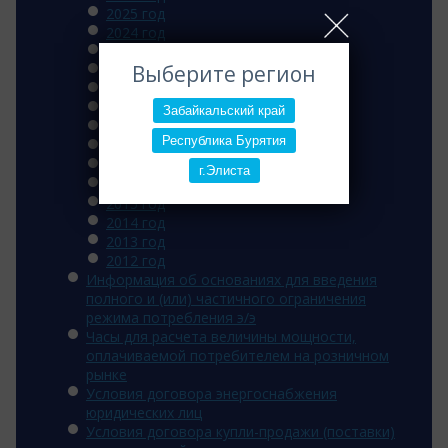
2025 год
2024 год
2023 год
Выберите регион
2022 год
2021 год
2020 год
Забайкальский край
2019 год
Республика Бурятия
2018 год
2017 год
г.Элиста
2016 год
2015 год
2014 год
2013 год
2012 год
Информация об основаниях для введения
полного и (или) частичного ограничения
режима потребления э/э
Часы для расчета величины мощности,
оплачиваемой потребителем на розничном
рынке
Условия договора энергоснабжения
юридических лиц
Условия договора купли-продажи (поставки)