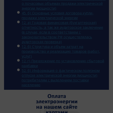
о почасовых объемах продажи электрической
энергии (мощности)
45. б) Основные условия договора купли-
продажи электрической энергии
12. a) Годовая финансовая (бухгалтерская)
отчетность, а так же аудиторское заключение
(в случае, если в соответствием с
законодательством РФ осуществлялась
аудиторская проверка)
12. б) Структура и объем затрат на
производство и реализацию товаров (работ,
услуг)
12. г) Предложение по установлению сбытовой
надбавки
52. б) Информация о фактическом полезном
отпуске электрической энергии (мощности)
потребителям с выделением поставки
населению