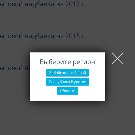
товой надбавки на 2017 г.
товой надбавки на 2015 г.
Выберите регион
товой надбавки на 2016 г.
Забайкальский край
Республика Бурятия
г.Элиста