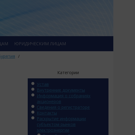
ЦАМ
ЮРИДИЧЕСКИМ ЛИЦАМ
Бурятия
/
Категории
Устав
Внутренние документы
Информация о собраниях
акционеров
Сведения о регистраторе
Контакты
Раскрытие информации
субъектом рынков
электроэнергии