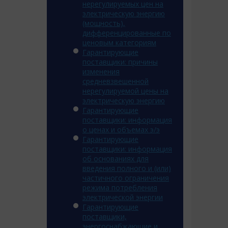
нерегулируемых цен на
электрическую энергию
(мощность),
дифференцированные по
ценовым категориям
Гарантирующие
поставщики: причины
изменения
средневзвешенной
нерегулируемой цены на
электрическую энергию
Гарантирующие
поставщики: информация
о ценах и объемах э/э
Гарантирующие
поставщики: информация
об основаниях для
введения полного и (или)
частичного ограничения
режима потребления
электрической энергии
Гарантирующие
поставщики,
энергоснабжающие и