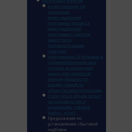
Республика Бурятия
Копия решения об
одобрении
инвестиционной
программы (проекта
инвестиционной
программы) советом
директоров
(наблюдательным
советом)
Информация об объемах и
средневзвешенной цене
покупки на розничном
рынке электрической
энергии (мощности),
выработанной на
объектах микрогенерации
Структура и объем затрат
на производство и
реализацию товаров
(работ, услуг)
Предложение по
установлению сбытовой
надбавки