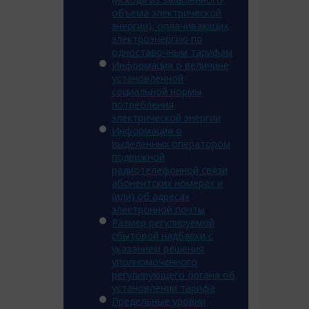
объема электрической
энергии), оплачивающих
электроэнергию по
одноставочным тарифам
Информация о величине
установленной
социальной нормы
потребления
электрической энергии
Информация о
выделенных оператором
подвижной
радиотелефонной связи
абонентских номерах и
(или) об адресах
электронной почты
Размер регулируемой
сбытовой надбавки с
указанием решения
уполномоченного
регулирующего органа об
установлении тарифа
Предельные уровни