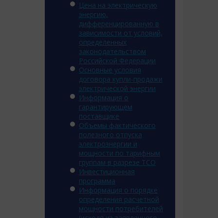
Цена на электрическую
энергию,
дифференцированную в
зависимости от условий,
определенных
законодательством
Российской Федерации
Основные условия
договора купли-продажи
электрической энергии
Информация о
гарантирующем
поставщике
Объемы фактического
полезного отпуска
электроэнергии и
мощности по тарифным
группам в разрезе ТСО
Инвестиционная
программа
Информация о порядке
определения расчетной
мощности потребителей
(исходя из заявленного