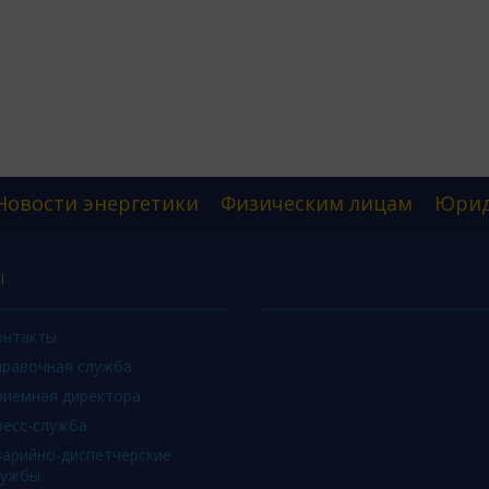
Новости энергетики
Физическим лицам
Юрид
Ы
онтакты
правочная служба
риемная директора
ресс-служба
варийно-диспетчерские
лужбы