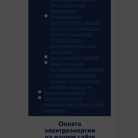
энергосбытовые
организации
Информация о
фактическом полезном
отпуске электрической
энергии (мощности)
потребителям с
выделением поставки
населению
Часы пиковой нагрузки
Гарантирующие
поставщики: информация
о почасовых объемах
продажи электрической
энергии (мощности)
Забайкальский край
Территориальное
подразделение «Энергосбыт
Калмыкии»