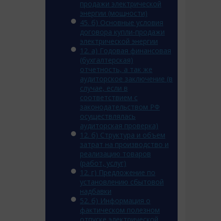
продажи электрической
энергии (мощности)
45. б) Основные условия
договора купли-продажи
электрической энергии
12. a) Годовая финансовая
(бухгалтерская)
отчетность, а так же
аудиторское заключение (в
случае, если в
соответствием с
законодательством РФ
осуществлялась
аудиторская проверка)
12. б) Структура и объем
затрат на производство и
реализацию товаров
(работ, услуг)
12. г) Предложение по
установлению сбытовой
надбавки
52. б) Информация о
фактическом полезном
отпуске электрической