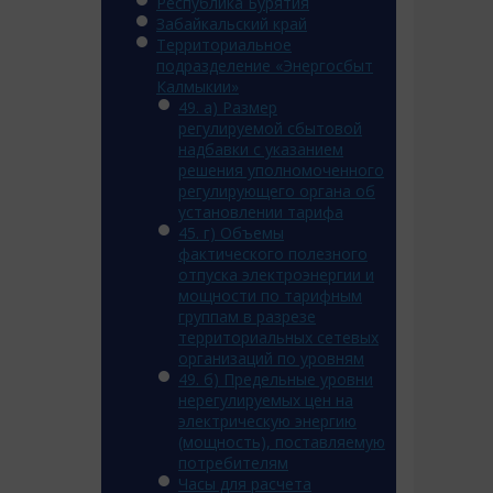
Республика Бурятия
Забайкальский край
Территориальное
подразделение «Энергосбыт
Калмыкии»
49. а) Размер
регулируемой сбытовой
надбавки с указанием
решения уполномоченного
регулирующего органа об
установлении тарифа
45. г) Объемы
фактического полезного
отпуска электроэнергии и
мощности по тарифным
группам в разрезе
территориальных сетевых
организаций по уровням
49. б) Предельные уровни
нерегулируемых цен на
электрическую энергию
(мощность), поставляемую
потребителям
Часы для расчета