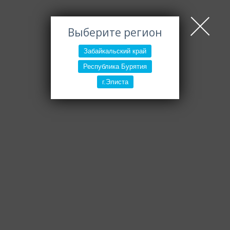
Выберите регион
Забайкальский край
Республика Бурятия
г.Элиста