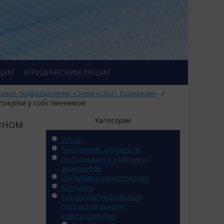
ЦАМ
ЮРИДИЧЕСКИМ ЛИЦАМ
ьное подразделение «Энергосбыт Калмыкии»
/
 покупки у собственников
Категории
чном
Устав
Внутренние документы
Информация о собраниях
акционеров
Сведения о регистраторе
Контакты
Раскрытие информации
субъектом рынков
электроэнергии