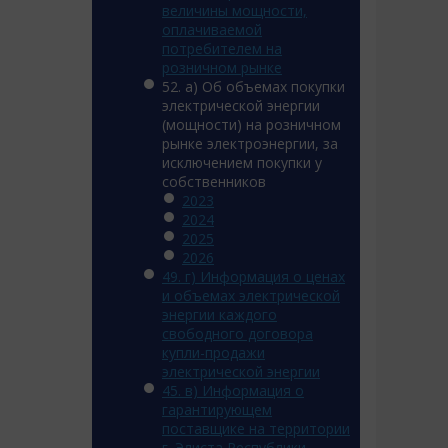
величины мощности,
оплачиваемой
потребителем на
розничном рынке
52. а) Об объемах покупки
электрической энергии
(мощности) на розничном
рынке электроэнергии, за
исключением покупки у
собственников
2023
2024
2025
2026
49. г) Информация о ценах
и объемах электрической
энергии каждого
свободного договора
купли-продажи
электрической энергии
45. в) Информация о
гарантирующем
поставщике на территории
г. Элиста Республики