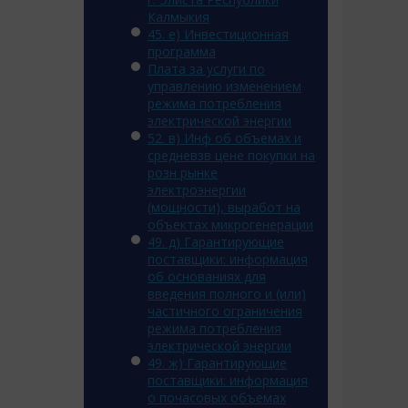
Калмыкия
45. e) Инвестиционная
программа
Плата за услуги по
управлению изменением
режима потребления
электрической энергии
52. в) Инф об объемах и
средневзв цене покупки на
розн рынке
электроэнергии
(мощности), выработ на
объектах микрогенерации
49. д) Гарантирующие
поставщики: информация
об основаниях для
введения полного и (или)
частичного ограничения
режима потребления
электрической энергии
49. ж) Гарантирующие
поставщики: информация
о почасовых объемах