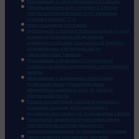
Информация о гарантирующем поставщике
Объемы фактического полезного отпуска
электроэнергии и мощности по тарифным
группам в разрезе ТСО
Инвестиционная программа
Информация о порядке определения расчетной
мощности потребителей (исходя из
заявленного объема электрической энергии),
оплачивающих электроэнергию по
одноставочным тарифам
Информация о величине установленной
социальной нормы потребления электрической
энергии
Информация о выделенных оператором
подвижной радиотелефонной связи
абонентских номерах и (или) об адресах
электронной почты
Размер регулируемой сбытовой надбавки с
указанием решения уполномоченного
регулирующего органа об установлении тарифа
Предельные уровни нерегулируемых цен на
электрическую энергию (мощность),
дифференцированные по ценовым категориям
Гарантирующие поставщики: причины