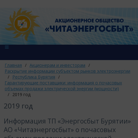
Главная
/
Акционерам и инвесторам
/
Раскрытие информации субъектом рынков электроэнергии
/
Республика Бурятия
/
Гарантирующие поставщики: информация о почасовых
объемах продажи электрической энергии (мощности)
/
2019 год
2019 год
Информация ТП «Энергосбыт Бурятии»
АО «Читаэнергосбыт» о почасовых