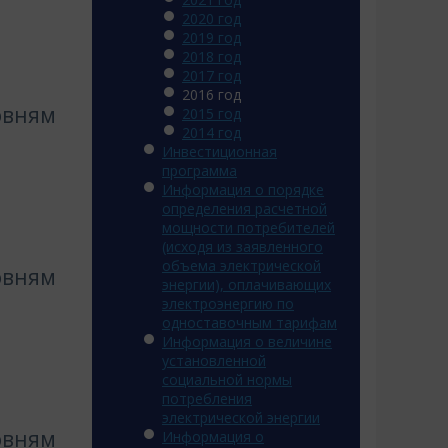
2020 год
2019 год
2018 год
2017 год
2016 год
овням
2015 год
2014 год
Инвестиционная
программа
Информация о порядке
определения расчетной
мощности потребителей
(исходя из заявленного
объема электрической
овням
энергии), оплачивающих
электроэнергию по
одноставочным тарифам
Информация о величине
установленной
социальной нормы
потребления
электрической энергии
овням
Информация о