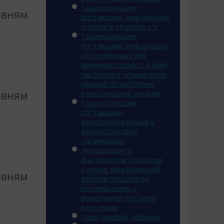
Гарантирующие
овням
поставщики: информация
о ценах и объемах э/э
Гарантирующие
поставщики: информация
об основаниях для
введения полного и (или)
частичного ограничения
режима потребления
овням
электрической энергии
Гарантирующие
поставщики,
энергоснабжающие и
энергосбытовые
организации
Информация о
фактическом полезном
отпуске электрической
овням
энергии (мощности)
потребителям с
выделением поставки
населению
Часы пиковой нагрузки