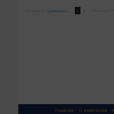
← Предыдущая
Следующая →
1
2
Показаны 1-15
Главная
О компании