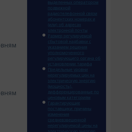
выделенных оператором
подвижной
радиотелефонной связи
абонентских номерах и
(или) об адресах
электронной почты
Размер регулируемой
сбытовой надбавки с
овням
указанием решения
уполномоченного
регулирующего органа об
установлении тарифа
Предельные уровни
нерегулируемых цен на
электрическую энергию
(мощность),
овням
дифференцированные по
ценовым категориям
Гарантирующие
поставщики: причины
изменения
средневзвешенной
нерегулируемой цены на
электрическую энергию