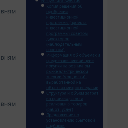
Республика Бурятия
Копия решения об
овням
одобрении
инвестиционной
программы (проекта
инвестиционной
программы) советом
директоров
(наблюдательным
советом)
Информация об объемах и
овням
средневзвешенной цене
покупки на розничном
рынке электрической
энергии (мощности),
выработанной на
объектах микрогенерации
Структура и объем затрат
на производство и
овням
реализацию товаров
(работ, услуг)
Предложение по
установлению сбытовой
надбавки