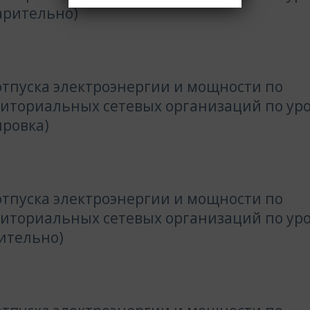
арительно)
тпуска электроэнергии и мощности по
риториальных сетевых организаций по ур
ировка)
тпуска электроэнергии и мощности по
риториальных сетевых организаций по ур
ительно)