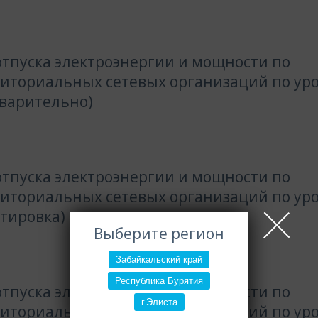
тпуска электроэнергии и мощности по
риториальных сетевых организаций по ур
дварительно)
тпуска электроэнергии и мощности по
риториальных сетевых организаций по ур
ктировка)
Выберите регион
Забайкальский край
Республика Бурятия
тпуска электроэнергии и мощности по
г.Элиста
риториальных сетевых организаций по ур