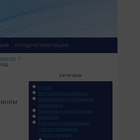
ЦАМ
ЮРИДИЧЕСКИМ ЛИЦАМ
Бурятия
/
 год
Категории
Устав
Внутренние документы
Информация о собраниях
овням
акционеров
Сведения о регистраторе
Контакты
Раскрытие информации
субъектом рынков
электроэнергии