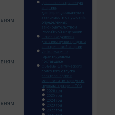
Цена на электрическую
энергию,
дифференцированную в
зависимости от условий,
овням
определенных
законодательством
Российской Федерации
Основные условия
договора купли-продажи
электрической энергии
Информация о
гарантирующем
овням
поставщике
Объемы фактического
полезного отпуска
электроэнергии и
мощности по тарифным
группам в разрезе ТСО
2026 год
2025 год
2024 год
овням
2023 год
2022 год
2021 год