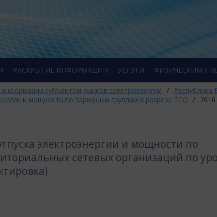
И
РАСКРЫТИЕ ИНФОРМАЦИИ
УСЛУГИ
ФИЗИЧЕСКИМ ЛИ
 информации субъектом рынков электроэнергии
/
Республика 
нергии и мощности по тарифным группам в разрезе ТСО
/
2016
тпуска электроэнергии и мощности по
риториальных сетевых организаций по ур
ктировка)