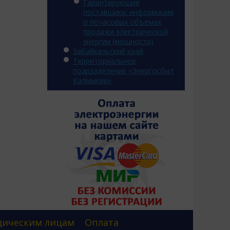
Гарантирующие
поставщики: информация
о почасовых объемах
продажи электрической
энергии (мощности)
Забайкальский край
Территориальное
подразделение «Энергосбыт
Калмыкии»
ическим лицам
Оплата