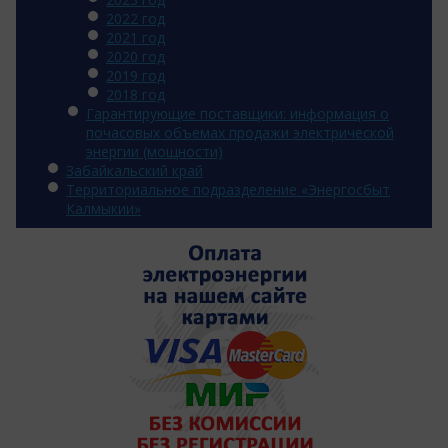
2022 год
2021 год
2020 год
2019 год
2018 год
Гарантирующие поставщики: информация о
почасовых объемах продажи электрической
энергии (мощности)
Забайкальский край
Территориальное подразделение «Энергосбыт
Калмыкии»