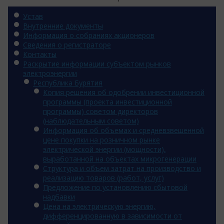
Устав
Внутренние документы
Информация о собраниях акционеров
Сведения о регистраторе
Контакты
Раскрытие информации субъектом рынков
электроэнергии
Республика Бурятия
Копия решения об одобрении инвестиционной
программы (проекта инвестиционной
программы) советом директоров
(наблюдательным советом)
Информация об объемах и средневзвешенной
цене покупки на розничном рынке
электрической энергии (мощности),
выработанной на объектах микрогенерации
Структура и объем затрат на производство и
реализацию товаров (работ, услуг)
Предложение по установлению сбытовой
надбавки
Цена на электрическую энергию,
дифференцированную в зависимости от