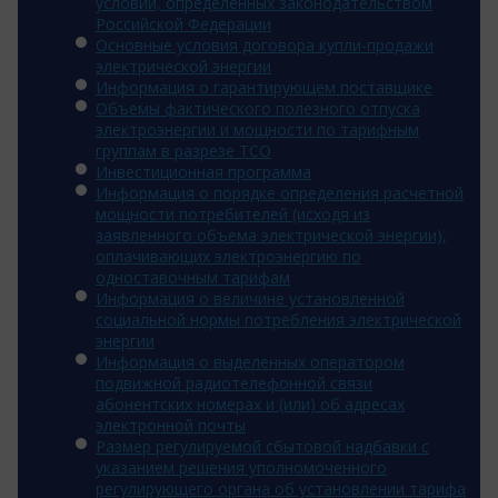
условий, определенных законодательством
Российской Федерации
Основные условия договора купли-продажи
электрической энергии
Информация о гарантирующем поставщике
Объемы фактического полезного отпуска
электроэнергии и мощности по тарифным
группам в разрезе ТСО
Инвестиционная программа
Информация о порядке определения расчетной
мощности потребителей (исходя из
заявленного объема электрической энергии),
оплачивающих электроэнергию по
одноставочным тарифам
Информация о величине установленной
социальной нормы потребления электрической
энергии
Информация о выделенных оператором
подвижной радиотелефонной связи
абонентских номерах и (или) об адресах
электронной почты
Размер регулируемой сбытовой надбавки с
указанием решения уполномоченного
регулирующего органа об установлении тарифа