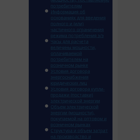
потребителям
Информация об
основаниях для введения
полного и (или)
частичного ограничения
режима потребления э/э
Часы для расчета
величины мощности,
оплачиваемой
потребителем на
розничном рынке
Условия договора
энергоснабжения
юридических лиц
Условия договора купли-
продажи (поставки)
электрической энергии
Объем электрической
энергии (мощности),
покупаемой на оптовом и
розничном рынках
Структура и объем затрат
на производство и