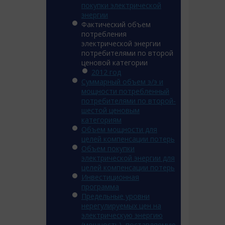
покупки электрической
энергии
Фактический объем
потребления
электрической энергии
потребителями по второй
ценовой категории
2012 год
Суммарный объем э/э и
мощности потребленный
потребителями по второй-
шестой ценовым
категориям
Объем мощности для
целей компенсации потерь
Объем покупки
электрической энергии для
целей компенсации потерь
Инвестиционная
программа
Предельные уровни
нерегулируемых цен на
электрическую энергию
(мощность), поставляемую