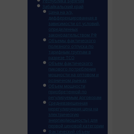
Республика Бурятия
Забайкальский край
Цена на э/э,
дифференцированная в
зависимости от условий,
определенных
законодательством РФ
Объемы фактического
полезного отпуска по
тарифным группам в
разрезе ТСО
Объем фактического
пикового потребления
мощности на оптовом и
розничном рынках
Объем мощности
приобретенной по
регулируемым договорам
Средневзвешенная
нерегулируемая цена на
электрическую
энергию(мощность) для
первой ценовой категории
Фактический объем