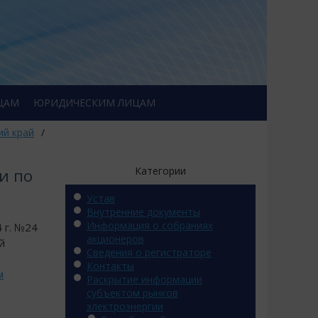
ЦАМ
ЮРИДИЧЕСКИМ ЛИЦАМ
ий край
/
Категории
и по
Устав
Внутренние документы
Информация о собраниях
 г. №24
акционеров
й
Сведения о регистраторе
Контакты
м
Раскрытие информации
субъектом рынков
электроэнергии