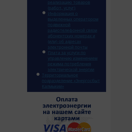
реализацию товаров
(работ, услуг)
Информация о
выделенных оператором
подвижной
радиотелефонной связи
абонентских номерах и
(или) об адресах
электронной почты
Плата за услуги по
управлению изменением
режима потребления
электрической энергии
Территориальное
подразделение «Энергосбыт
Калмыкии»