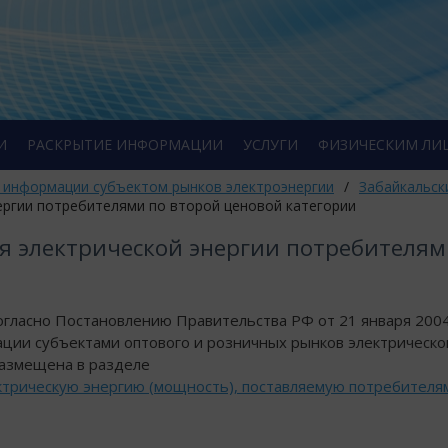
И
РАСКРЫТИЕ ИНФОРМАЦИИ
УСЛУГИ
ФИЗИЧЕСКИМ ЛИ
 информации субъектом рынков электроэнергии
/
Забайкальск
ергии потребителями по второй ценовой категории
я электрической энергии потребителям
огласно Постановлению Правительства РФ от 21 января 2004
ции субъектами оптового и розничных рынков электрическо
 размещена в разделе
трическую энергию (мощность), поставляемую потребителя