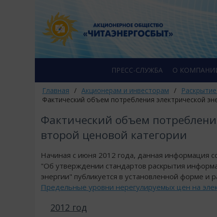
ПРЕСС-СЛУЖБА
О КОМПАНИ
Главная
/
Акционерам и инвесторам
/
Раскрытие
Фактический объем потребления электрической эн
Фактический объем потреблени
второй ценовой категории
Начиная с июня 2012 года, данная информация с
"Об утверждении стандартов раскрытия информа
энергии" публикуется в установленной форме и
Предельные уровни нерегулируемых цен на элек
2012 год