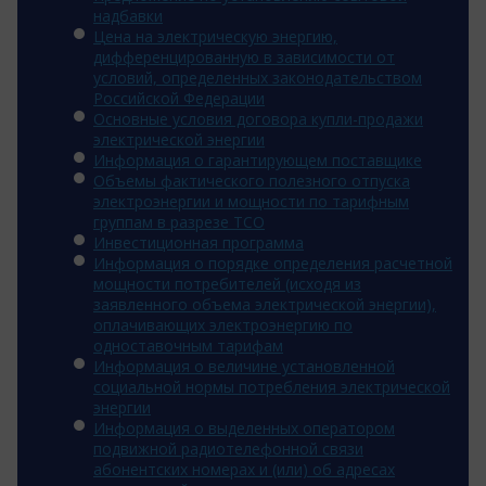
надбавки
Цена на электрическую энергию,
дифференцированную в зависимости от
условий, определенных законодательством
Российской Федерации
Основные условия договора купли-продажи
электрической энергии
Информация о гарантирующем поставщике
Объемы фактического полезного отпуска
электроэнергии и мощности по тарифным
группам в разрезе ТСО
Инвестиционная программа
Информация о порядке определения расчетной
мощности потребителей (исходя из
заявленного объема электрической энергии),
оплачивающих электроэнергию по
одноставочным тарифам
Информация о величине установленной
социальной нормы потребления электрической
энергии
Информация о выделенных оператором
подвижной радиотелефонной связи
абонентских номерах и (или) об адресах