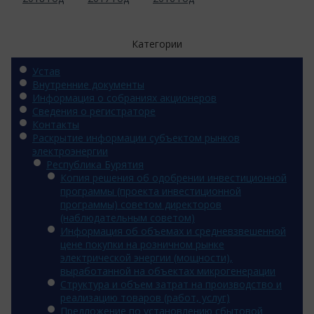
Категории
Устав
Внутренние документы
Информация о собраниях акционеров
Сведения о регистраторе
Контакты
Раскрытие информации субъектом рынков
электроэнергии
Республика Бурятия
Копия решения об одобрении инвестиционной
программы (проекта инвестиционной
программы) советом директоров
(наблюдательным советом)
Информация об объемах и средневзвешенной
цене покупки на розничном рынке
электрической энергии (мощности),
выработанной на объектах микрогенерации
Структура и объем затрат на производство и
реализацию товаров (работ, услуг)
Предложение по установлению сбытовой