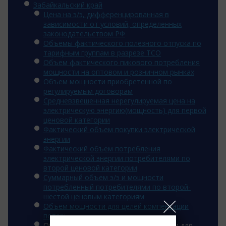
Забайкальский край
Цена на э/э, дифференцированная в
зависимости от условий, определенных
законодательством РФ
Объемы фактического полезного отпуска по
тарифным группам в разрезе ТСО
Объем фактического пикового потребления
мощности на оптовом и розничном рынках
Объем мощности приобретенной по
регулируемым договорам
Средневзвешенная нерегулируемая цена на
электрическую энергию(мощность) для первой
ценовой категории
Фактический объем покупки электрической
энергии
Фактический объем потребления
электрической энергии потребителями по
второй ценовой категории
Суммарный объем э/э и мощности
потребленный потребителями по второй-
шестой ценовым категориям
Объем мощности для целей компенсации
потерь
Объем покупки электрической энергии для