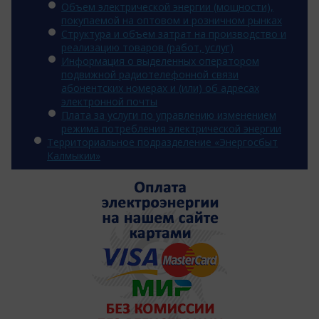
Объем электрической энергии (мощности),
покупаемой на оптовом и розничном рынках
Структура и объем затрат на производство и
реализацию товаров (работ, услуг)
Информация о выделенных оператором
подвижной радиотелефонной связи
абонентских номерах и (или) об адресах
электронной почты
Плата за услуги по управлению изменением
режима потребления электрической энергии
Территориальное подразделение «Энергосбыт
Калмыкии»