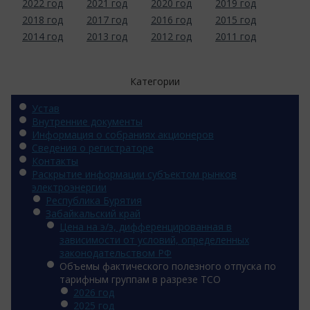
2022 год
2021 год
2020 год
2019 год
2018 год
2017 год
2016 год
2015 год
2014 год
2013 год
2012 год
2011 год
Категории
Устав
Внутренние документы
Информация о собраниях акционеров
Сведения о регистраторе
Контакты
Раскрытие информации субъектом рынков
электроэнергии
Республика Бурятия
Забайкальский край
Цена на э/э, дифференцированная в
зависимости от условий, определенных
законодательством РФ
Объемы фактического полезного отпуска по
тарифным группам в разрезе ТСО
2026 год
2025 год