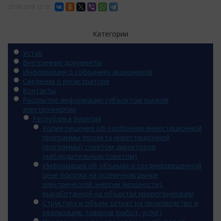
23.08.2018
12:10
Категории
Устав
Внутренние документы
Информация о собраниях акционеров
Сведения о регистраторе
Контакты
Раскрытие информации субъектом рынков
электроэнергии
Республика Бурятия
Копия решения об одобрении инвестиционной
программы (проекта инвестиционной
программы) советом директоров
(наблюдательным советом)
Информация об объемах и средневзвешенной
цене покупки на розничном рынке
электрической энергии (мощности),
выработанной на объектах микрогенерации
Структура и объем затрат на производство и
реализацию товаров (работ, услуг)