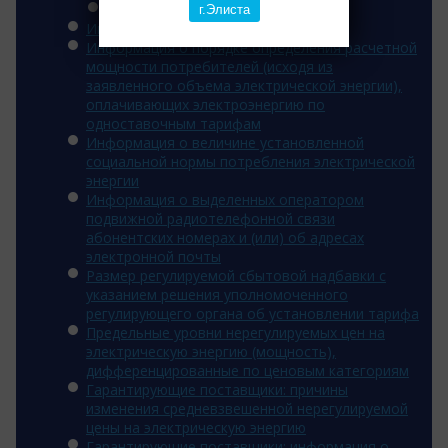
2014 год
г.Элиста
Инвестиционная программа
Информация о порядке определения расчетной
мощности потребителей (исходя из
заявленного объема электрической энергии),
оплачивающих электроэнергию по
одноставочным тарифам
Информация о величине установленной
социальной нормы потребления электрической
энергии
Информация о выделенных оператором
подвижной радиотелефонной связи
абонентских номерах и (или) об адресах
электронной почты
Размер регулируемой сбытовой надбавки с
указанием решения уполномоченного
регулирующего органа об установлении тарифа
Предельные уровни нерегулируемых цен на
электрическую энергию (мощность),
дифференцированные по ценовым категориям
Гарантирующие поставщики: причины
изменения средневзвешенной нерегулируемой
цены на электрическую энергию
Гарантирующие поставщики: информация о