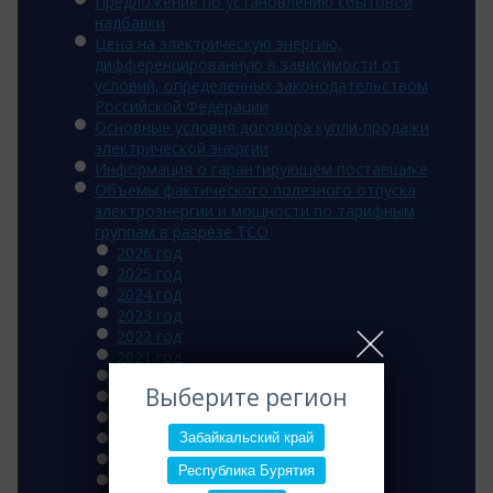
Предложение по установлению сбытовой
надбавки
Цена на электрическую энергию,
дифференцированную в зависимости от
условий, определенных законодательством
Российской Федерации
Основные условия договора купли-продажи
электрической энергии
Информация о гарантирующем поставщике
Объемы фактического полезного отпуска
электроэнергии и мощности по тарифным
группам в разрезе ТСО
2026 год
2025 год
2024 год
2023 год
2022 год
2021 год
2020 год
Выберите регион
2019 год
2018 год
Забайкальский край
2017 год
2016 год
Республика Бурятия
2015 год