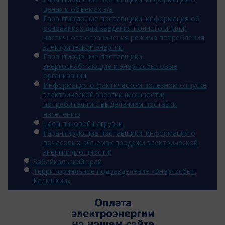
ценах и объемах э/э
Гарантирующие поставщики: информация об
основаниях для введения полного и (или)
частичного ограничения режима потребления
электрической энергии
Гарантирующие поставщики,
энергоснабжающие и энергосбытовые
организации
Информация о фактическом полезном отпуске
электрической энергии (мощности)
потребителям с выделением поставки
населению
Часы пиковой нагрузки
Гарантирующие поставщики: информация о
почасовых объемах продажи электрической
энергии (мощности)
Забайкальский край
Территориальное подразделение «Энергосбыт
Калмыкии»