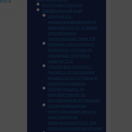
ачать
Республика Бурятия
Забайкальский край
Цена на э/э,
дифференцированная в
зависимости от условий,
определенных
законодательством РФ
Объемы фактического
полезного отпуска по
тарифным группам в
разрезе ТСО
Объем фактического
пикового потребления
мощности на оптовом и
розничном рынках
Объем мощности
приобретенной по
регулируемым договорам
Средневзвешенная
нерегулируемая цена на
электрическую
энергию(мощность) для
первой ценовой категории