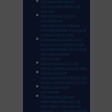
Фактический объем
покупки электрической
энергии
Фактический объем
потребления
электрической энергии
потребителями по второй
ценовой категории
Суммарный объем э/э и
мощности потребленный
потребителями по второй-
шестой ценовым
категориям
Объем мощности для
целей компенсации потерь
Объем покупки
электрической энергии для
целей компенсации потерь
Инвестиционная
программа
Предельные уровни
нерегулируемых цен на
электрическую энергию
(мощность), поставляемую