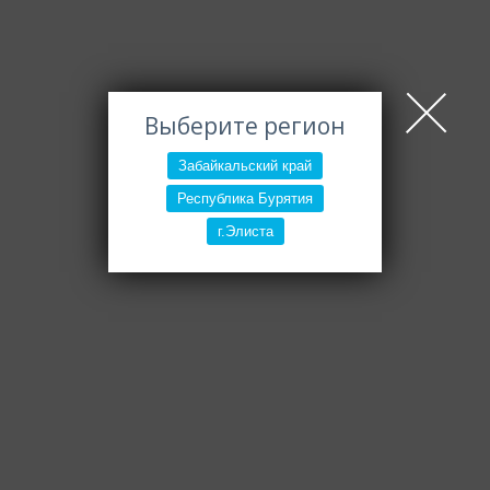
Выберите регион
Забайкальский край
Республика Бурятия
г.Элиста