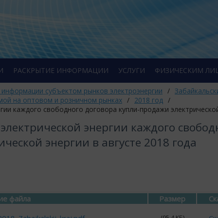
И
РАСКРЫТИЕ ИНФОРМАЦИИ
УСЛУГИ
ФИЗИЧЕСКИМ ЛИ
 информации субъектом рынков электроэнергии
/
Забайкальск
мой на оптовом и розничном рынках
/
2018 год
/
ии каждого свободного договора купли-продажи электрической э
электрической энергии каждого свобод
ческой энергии в августе 2018 года
ие файла
Размер
Ск
(95.4 КБ)