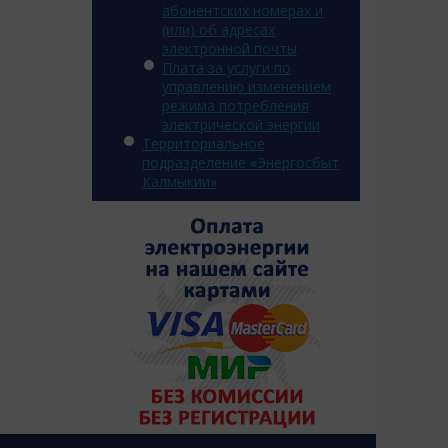
абонентских номерах и
(или) об адресах
электронной почты
Плата за услуги по
управлению изменением
режима потребления
электрической энергии
Территориальное
подразделение «Энергосбыт
Калмыкии»