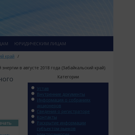
ЦАМ
ЮРИДИЧЕСКИМ ЛИЦАМ
ий край
/
нергии в августе 2018 года (Забайкальский край)
Категории
ного
Устав
Внутренние документы
Информация о собраниях
акционеров
Сведения о регистраторе
Контакты
ачать
Раскрытие информации
субъектом рынков
электроэнергии