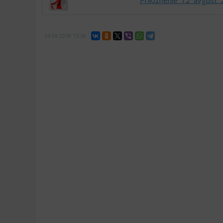
Prilozhenie_12_avgust_2
14.09.2018
15:50