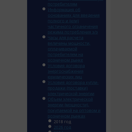
потребителям
Информация об
основаниях для введения
полного и (или)
частичного ограничения
режима потребления э/э
Часы для расчета
величины мощности,
оплачиваемой
потребителем на
розничном рынке
Условия договора
энергоснабжения
юридических лиц
Условия договора купли-
продажи (поставки)
электрической энергии
Объем электрической
энергии (мощности),
покупаемой на оптовом и
розничном рынках
2018 год
2026 год