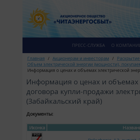
ПРЕСС-СЛУЖБА
О КОМПАНИ
Главная
/
Акционерам и инвесторам
/
Раскрытие
Объем электрической энергии (мощности), покупае
Информация о ценах и объемах электрической энерг
Информация о ценах и объемах 
договора купли-продажи электри
(Забайкальский край)
Документы:
Иконка
Назван