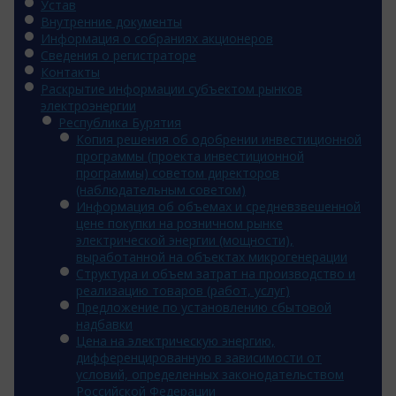
Устав
Внутренние документы
Информация о собраниях акционеров
Сведения о регистраторе
Контакты
Раскрытие информации субъектом рынков
электроэнергии
Республика Бурятия
Копия решения об одобрении инвестиционной
программы (проекта инвестиционной
программы) советом директоров
(наблюдательным советом)
Информация об объемах и средневзвешенной
цене покупки на розничном рынке
электрической энергии (мощности),
выработанной на объектах микрогенерации
Структура и объем затрат на производство и
реализацию товаров (работ, услуг)
Предложение по установлению сбытовой
надбавки
Цена на электрическую энергию,
дифференцированную в зависимости от
условий, определенных законодательством
Российской Федерации