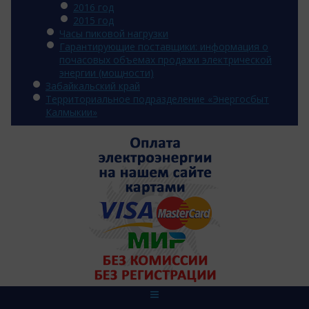
2016 год
2015 год
Часы пиковой нагрузки
Гарантирующие поставщики: информация о
почасовых объемах продажи электрической
энергии (мощности)
Забайкальский край
Территориальное подразделение «Энергосбыт
Калмыкии»