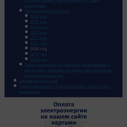
потребителям с выделением поставки
населению
Часы пиковой нагрузки
2026 год
2025 год
2024 год
2023 год
2022 год
2021 год
2020 год
2019 год
2018 год
Гарантирующие поставщики: информация о
почасовых объемах продажи электрической
энергии (мощности)
Забайкальский край
Территориальное подразделение «Энергосбыт
Калмыкии»