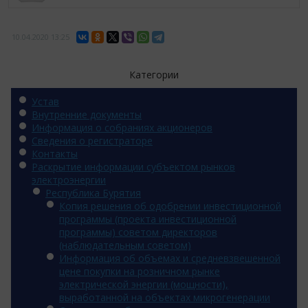
10.04.2020
13:25
Категории
Устав
Внутренние документы
Информация о собраниях акционеров
Сведения о регистраторе
Контакты
Раскрытие информации субъектом рынков
электроэнергии
Республика Бурятия
Копия решения об одобрении инвестиционной
программы (проекта инвестиционной
программы) советом директоров
(наблюдательным советом)
Информация об объемах и средневзвешенной
цене покупки на розничном рынке
электрической энергии (мощности),
выработанной на объектах микрогенерации