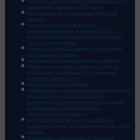
Структура и объем затрат на производство и
реализацию товаров (работ, услуг)
Предложение по установлению сбытовой
надбавки
Цена на электрическую энергию,
дифференцированную в зависимости от
условий, определенных законодательством
Российской Федерации
Основные условия договора купли-продажи
электрической энергии
Информация о гарантирующем поставщике
Объемы фактического полезного отпуска
электроэнергии и мощности по тарифным
группам в разрезе ТСО
Инвестиционная программа
Информация о порядке определения расчетной
мощности потребителей (исходя из
заявленного объема электрической энергии),
оплачивающих электроэнергию по
одноставочным тарифам
Информация о величине установленной
социальной нормы потребления электрической
энергии
Информация о выделенных оператором