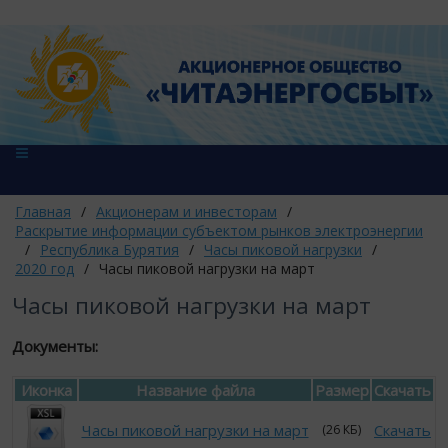
Главная
/
Акционерам и инвесторам
/
Раскрытие информации субъектом рынков электроэнергии
/
Республика Бурятия
/
Часы пиковой нагрузки
/
2020 год
/
Часы пиковой нагрузки на март
Часы пиковой нагрузки на март
Документы:
Иконка
Название файла
Размер
Скачать
Часы пиковой нагрузки на март
Скачать
(26 КБ)