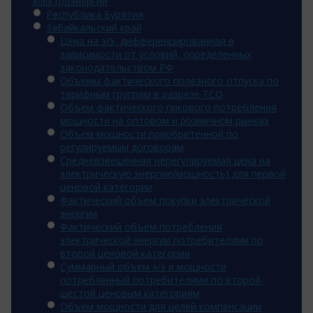
электроэнергии
Республика Бурятия
Забайкальский край
Цена на э/э, дифференцированная в
зависимости от условий, определенных
законодательством РФ
Объемы фактического полезного отпуска по
тарифным группам в разрезе ТСО
Объем фактического пикового потребления
мощности на оптовом и розничном рынках
Объем мощности приобретенной по
регулируемым договорам
Средневзвешенная нерегулируемая цена на
электрическую энергию(мощность) для первой
ценовой категории
Фактический объем покупки электрической
энергии
Фактический объем потребления
электрической энергии потребителями по
второй ценовой категории
Суммарный объем э/э и мощности
потребленный потребителями по второй-
шестой ценовым категориям
Объем мощности для целей компенсации