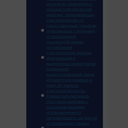
(исходя из заявленного
объема электрической
энергии), оплачивающих
электроэнергию по
одноставочным тарифам
Информация о величине
установленной
социальной нормы
потребления
электрической энергии
Информация о
выделенных оператором
подвижной
радиотелефонной связи
абонентских номерах и
(или) об адресах
электронной почты
Размер регулируемой
сбытовой надбавки с
указанием решения
уполномоченного
регулирующего органа об
установлении тарифа