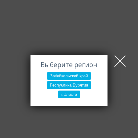
Выберите регион
Забайкальский край
Республика Бурятия
г.Элиста