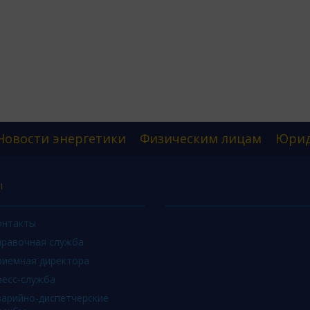
Новости энергетики
Физическим лицам
Юрид
Ы
онтакты
правочная служба
риемная директора
ресс-служба
варийно-диспетчерские