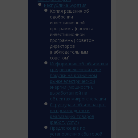
Республика Бурятия
Копия решения об
одобрении
инвестиционной
программы (проекта
инвестиционной
программы) советом
директоров
(наблюдательным
советом)
Информация об объемах и
средневзвешенной цене
покупки на розничном
рынке электрической
энергии (мощности),
выработанной на
объектах микрогенерации
Структура и объем затрат
на производство и
реализацию товаров
(работ, услуг)
Предложение по
установлению сбытовой