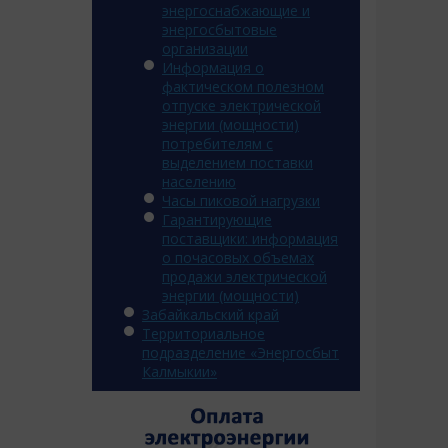
энергоснабжающие и
энергосбытовые
организации
Информация о
фактическом полезном
отпуске электрической
энергии (мощности)
потребителям с
выделением поставки
населению
Часы пиковой нагрузки
Гарантирующие
поставщики: информация
о почасовых объемах
продажи электрической
энергии (мощности)
Забайкальский край
Территориальное
подразделение «Энергосбыт
Калмыкии»