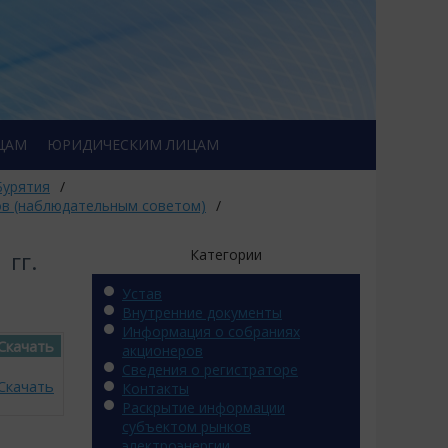
ЦАМ
ЮРИДИЧЕСКИМ ЛИЦАМ
Бурятия
/
ов (наблюдательным советом)
/
Категории
гг.
Устав
Внутренние документы
Информация о собраниях
Скачать
акционеров
Сведения о регистраторе
Скачать
Контакты
Раскрытие информации
субъектом рынков
электроэнергии