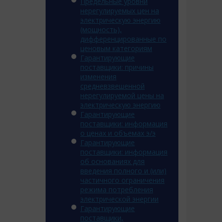
Предельные уровни
нерегулируемых цен на
электрическую энергию
(мощность),
дифференцированные по
ценовым категориям
Гарантирующие
поставщики: причины
изменения
средневзвешенной
нерегулируемой цены на
электрическую энергию
Гарантирующие
поставщики: информация
о ценах и объемах э/э
Гарантирующие
поставщики: информация
об основаниях для
введения полного и (или)
частичного ограничения
режима потребления
электрической энергии
Гарантирующие
поставщики,