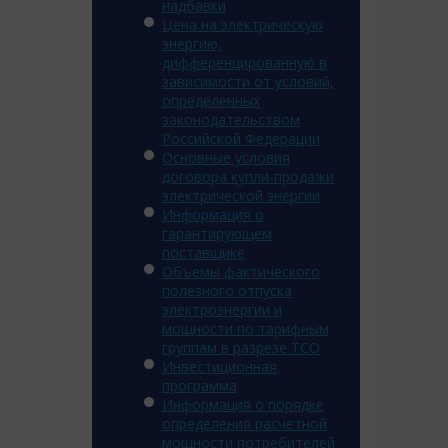
надбавки
Цена на электрическую
энергию,
дифференцированную в
зависимости от условий,
определенных
законодательством
Российской Федерации
Основные условия
договора купли-продажи
электрической энергии
Информация о
гарантирующем
поставщике
Объемы фактического
полезного отпуска
электроэнергии и
мощности по тарифным
группам в разрезе ТСО
Инвестиционная
программа
Информация о порядке
определения расчетной
мощности потребителей