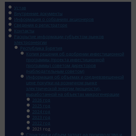
Устав
Внутренние документы
Информация о собраниях акционеров
Сведения о регистраторе
Контакты
Раскрытие информации субъектом рынков
электроэнергии
Республика Бурятия
Копия решения об одобрении инвестиционной
программы (проекта инвестиционной
программы) советом директоров
(наблюдательным советом)
Информация об объемах и средневзвешенной
цене покупки на розничном рынке
электрической энергии (мощности),
выработанной на объектах микрогенерации
2026 год
2025 год
2024 год
2023 год
2022 год
2021 год
Структура и объем затрат на производство и