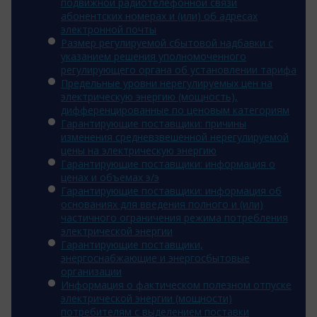
подвижной радиотелефонной связи
абонентских номерах и (или) об адресах
электронной почты
Размер регулируемой сбытовой надбавки с
указанием решения уполномоченного
регулирующего органа об установлении тарифа
Предельные уровни нерегулируемых цен на
электрическую энергию (мощность),
дифференцированные по ценовым категориям
Гарантирующие поставщики: причины
изменения средневзвешенной нерегулируемой
цены на электрическую энергию
Гарантирующие поставщики: информация о
ценах и объемах э/э
Гарантирующие поставщики: информация об
основаниях для введения полного и (или)
частичного ограничения режима потребления
электрической энергии
Гарантирующие поставщики,
энергоснабжающие и энергосбытовые
организации
Информация о фактическом полезном отпуске
электрической энергии (мощности)
потребителям с выделением поставки