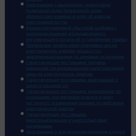
Информация о выделенных оператором
подвижной радиотелефонной связи
абонентских номерах и (или) об адресах
электронной почты
Размер регулируемой сбытовой надбавки с
указанием решения уполномоченного
регулирующего органа об установлении тарифа
Предельные уровни нерегулируемых цен на
электрическую энергию (мощность),
дифференцированные по ценовым категориям
Гарантирующие поставщики: причины
изменения средневзвешенной нерегулируемой
цены на электрическую энергию
Гарантирующие поставщики: информация о
ценах и объемах э/э
Гарантирующие поставщики: информация об
основаниях для введения полного и (или)
частичного ограничения режима потребления
электрической энергии
Гарантирующие поставщики,
энергоснабжающие и энергосбытовые
организации
Информация о фактическом полезном отпуске