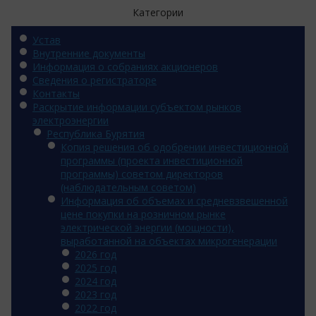
Категории
Устав
Внутренние документы
Информация о собраниях акционеров
Сведения о регистраторе
Контакты
Раскрытие информации субъектом рынков
электроэнергии
Республика Бурятия
Копия решения об одобрении инвестиционной
программы (проекта инвестиционной
программы) советом директоров
(наблюдательным советом)
Информация об объемах и средневзвешенной
цене покупки на розничном рынке
электрической энергии (мощности),
выработанной на объектах микрогенерации
2026 год
2025 год
2024 год
2023 год
2022 год