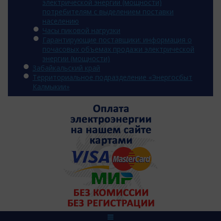
электрической энергии (мощности)
потребителям с выделением поставки
населению
Часы пиковой нагрузки
Гарантирующие поставщики: информация о
почасовых объемах продажи электрической
энергии (мощности)
Забайкальский край
Территориальное подразделение «Энергосбыт
Калмыкии»