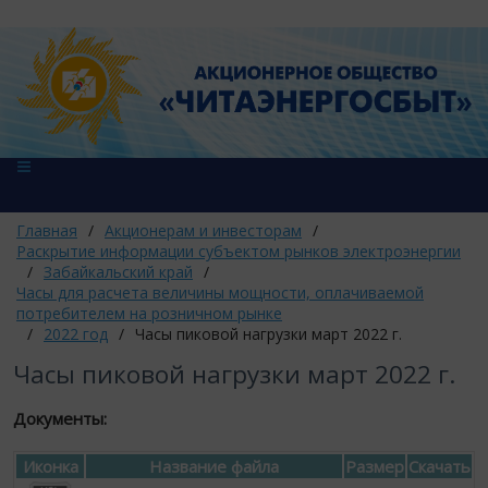
Главная
/
Акционерам и инвесторам
/
Раскрытие информации субъектом рынков электроэнергии
/
Забайкальский край
/
Часы для расчета величины мощности, оплачиваемой
потребителем на розничном рынке
/
2022 год
/
Часы пиковой нагрузки март 2022 г.
Часы пиковой нагрузки март 2022 г.
Документы:
Иконка
Название файла
Размер
Скачать