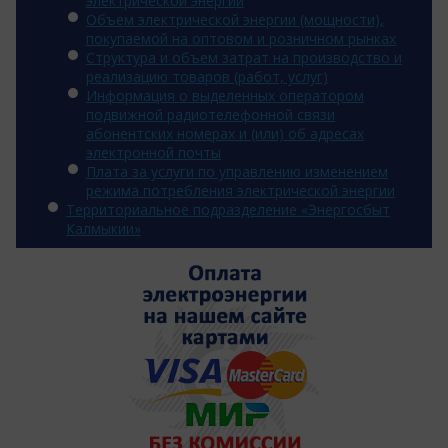
электрической энергии
Объем электрической энергии (мощности),
покупаемой на оптовом и розничном рынках
Структура и объем затрат на производство и
реализацию товаров (работ, услуг)
Информация о выделенных оператором
подвижной радиотелефонной связи
абонентских номерах и (или) об адресах
электронной почты
Плата за услуги по управлению изменением
режима потребления электрической энергии
Территориальное подразделение «Энергосбыт
Калмыкии»