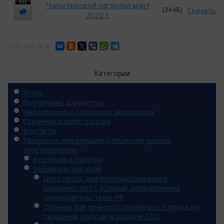
Часы пиковой нагрузки март
Скачать
(34 КБ)
2022 г.
11.04.2022
10:50
Категории
Устав
Внутренние документы
Информация о собраниях акционеров
Сведения о регистраторе
Контакты
Раскрытие информации субъектом рынков
электроэнергии
Республика Бурятия
Забайкальский край
Цена на э/э, дифференцированная в
зависимости от условий, определенных
законодательством РФ
Объемы фактического полезного отпуска по
тарифным группам в разрезе ТСО