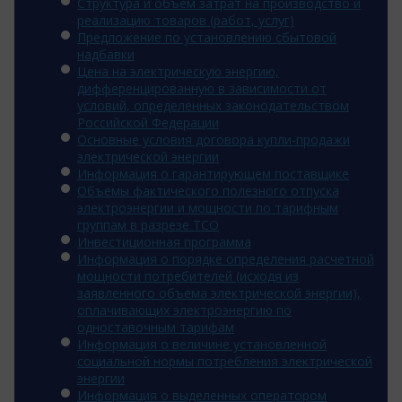
Структура и объем затрат на производство и
реализацию товаров (работ, услуг)
Предложение по установлению сбытовой
надбавки
Цена на электрическую энергию,
дифференцированную в зависимости от
условий, определенных законодательством
Российской Федерации
Основные условия договора купли-продажи
электрической энергии
Информация о гарантирующем поставщике
Объемы фактического полезного отпуска
электроэнергии и мощности по тарифным
группам в разрезе ТСО
Инвестиционная программа
Информация о порядке определения расчетной
мощности потребителей (исходя из
заявленного объема электрической энергии),
оплачивающих электроэнергию по
одноставочным тарифам
Информация о величине установленной
социальной нормы потребления электрической
энергии
Информация о выделенных оператором