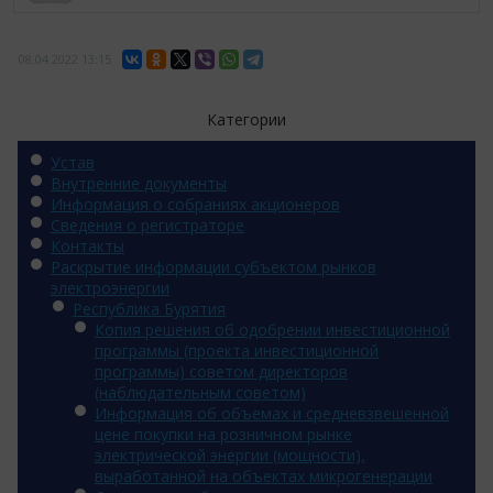
08.04.2022
13:15
Категории
Устав
Внутренние документы
Информация о собраниях акционеров
Сведения о регистраторе
Контакты
Раскрытие информации субъектом рынков
электроэнергии
Республика Бурятия
Копия решения об одобрении инвестиционной
программы (проекта инвестиционной
программы) советом директоров
(наблюдательным советом)
Информация об объемах и средневзвешенной
цене покупки на розничном рынке
электрической энергии (мощности),
выработанной на объектах микрогенерации