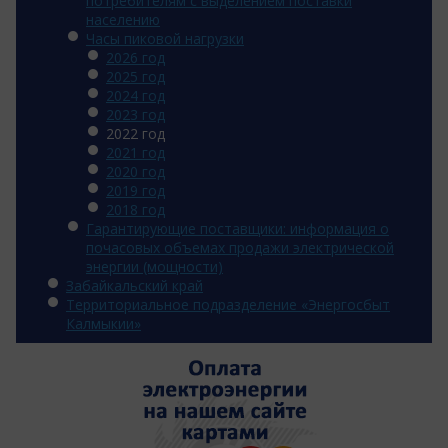
потребителям с выделением поставки
населению
Часы пиковой нагрузки
2026 год
2025 год
2024 год
2023 год
2022 год
2021 год
2020 год
2019 год
2018 год
Гарантирующие поставщики: информация о
почасовых объемах продажи электрической
энергии (мощности)
Забайкальский край
Территориальное подразделение «Энергосбыт
Калмыкии»