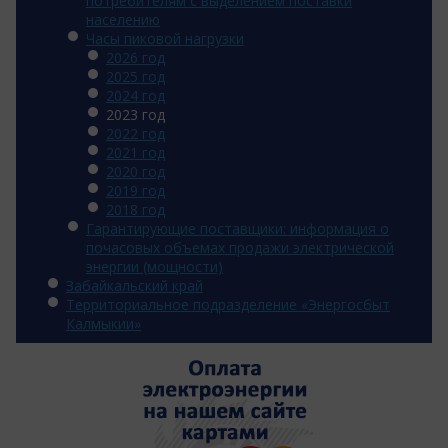
потребителям с выделением поставки
населению
Часы пиковой нагрузки
2026 год
2025 год
2024 год
2023 год
2022 год
2021 год
2020 год
2019 год
2018 год
Гарантирующие поставщики: информация о
почасовых объемах продажи электрической
энергии (мощности)
Забайкальский край
Территориальное подразделение «Энергосбыт
Калмыкии»