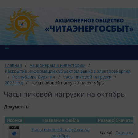
Главная
/
Акционерам и инвесторам
/
Раскрытие информации субъектом рынков электроэнергии
/
Республика Бурятия
/
Часы пиковой нагрузки
/
2023 год
/
Часы пиковой нагрузки на октябрь
Часы пиковой нагрузки на октябрь
Документы:
Иконка
Название файла
Размер
Скачать
Часы пиковой нагрузки на
Скачать
(33 КБ)
октябрь