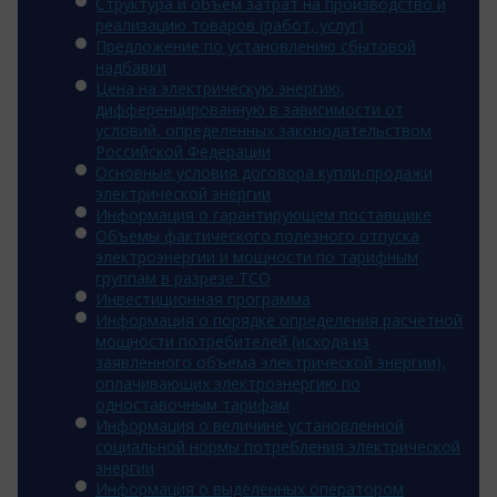
Структура и объем затрат на производство и
реализацию товаров (работ, услуг)
Предложение по установлению сбытовой
надбавки
Цена на электрическую энергию,
дифференцированную в зависимости от
условий, определенных законодательством
Российской Федерации
Основные условия договора купли-продажи
электрической энергии
Информация о гарантирующем поставщике
Объемы фактического полезного отпуска
электроэнергии и мощности по тарифным
группам в разрезе ТСО
Инвестиционная программа
Информация о порядке определения расчетной
мощности потребителей (исходя из
заявленного объема электрической энергии),
оплачивающих электроэнергию по
одноставочным тарифам
Информация о величине установленной
социальной нормы потребления электрической
энергии
Информация о выделенных оператором