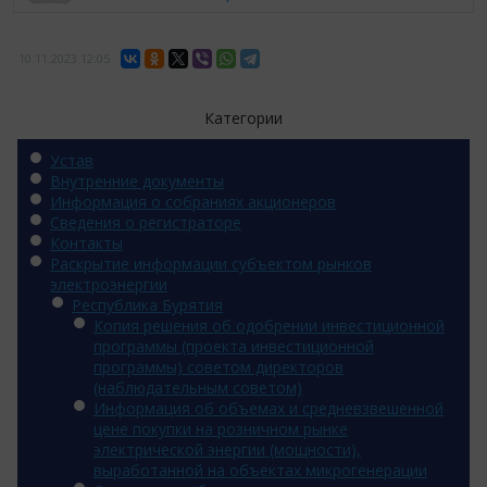
10.11.2023
12:05
Категории
Устав
Внутренние документы
Информация о собраниях акционеров
Сведения о регистраторе
Контакты
Раскрытие информации субъектом рынков
электроэнергии
Республика Бурятия
Копия решения об одобрении инвестиционной
программы (проекта инвестиционной
программы) советом директоров
(наблюдательным советом)
Информация об объемах и средневзвешенной
цене покупки на розничном рынке
электрической энергии (мощности),
выработанной на объектах микрогенерации