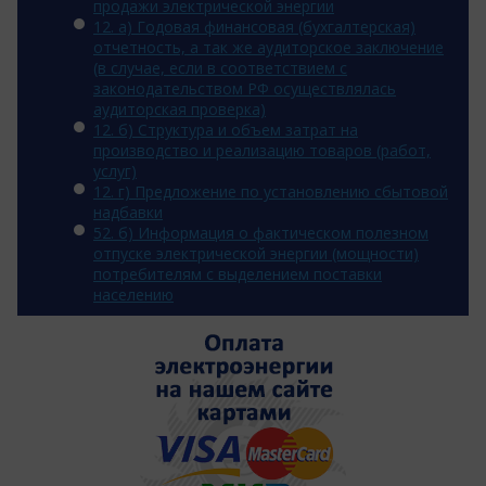
продажи электрической энергии
12. a) Годовая финансовая (бухгалтерская)
отчетность, а так же аудиторское заключение
(в случае, если в соответствием с
законодательством РФ осуществлялась
аудиторская проверка)
12. б) Структура и объем затрат на
производство и реализацию товаров (работ,
услуг)
12. г) Предложение по установлению сбытовой
надбавки
52. б) Информация о фактическом полезном
отпуске электрической энергии (мощности)
потребителям с выделением поставки
населению