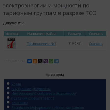
электроэнергии и мощности по
тарифным группам в разрезе ТСО
Документы:
Иконка
Название файла
Размер
Скачать
Приложение №7
Скачать
(116.6 КБ)
17.11.2023
15:43
Категории
Устав
Внутренние документы
Информация о собраниях акционеров
Сведения о регистраторе
Контакты
Раскрытие информации субъектом рынков