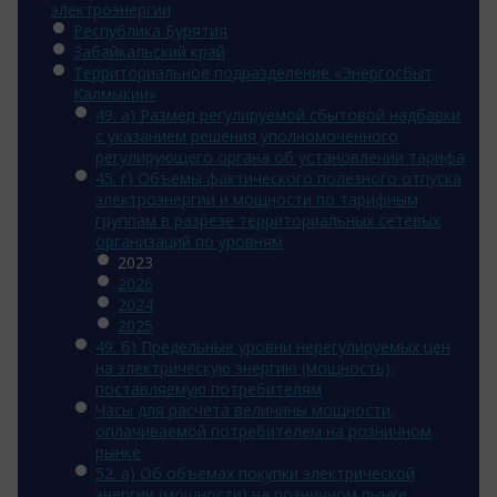
электроэнергии
Республика Бурятия
Забайкальский край
Территориальное подразделение «Энергосбыт
Калмыкии»
49. а) Размер регулируемой сбытовой надбавки
с указанием решения уполномоченного
регулирующего органа об установлении тарифа
45. г) Объемы фактического полезного отпуска
электроэнергии и мощности по тарифным
группам в разрезе территориальных сетевых
организаций по уровням
2023
2026
2024
2025
49. б) Предельные уровни нерегулируемых цен
на электрическую энергию (мощность),
поставляемую потребителям
Часы для расчета величины мощности,
оплачиваемой потребителем на розничном
рынке
52. а) Об объемах покупки электрической
энергии (мощности) на розничном рынке