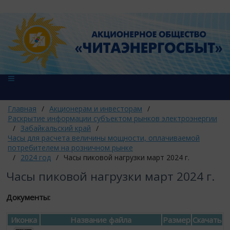
Главная
/
Акционерам и инвесторам
/
Раскрытие информации субъектом рынков электроэнергии
/
Забайкальский край
/
Часы для расчета величины мощности, оплачиваемой
потребителем на розничном рынке
/
2024 год
/
Часы пиковой нагрузки март 2024 г.
Часы пиковой нагрузки март 2024 г.
Документы:
Иконка
Название файла
Размер
Скачать