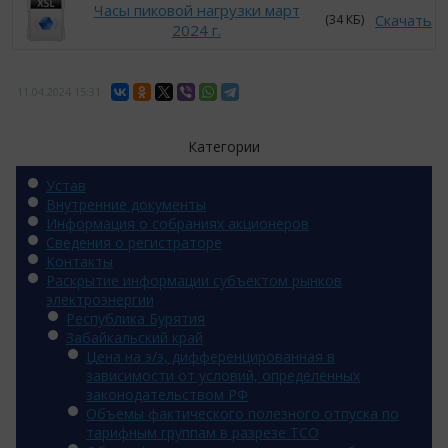
Часы пиковой нагрузки март
Скачать
(34 КБ)
2024 г.
11.04.2024
15:31
Категории
Устав
Внутренние документы
Информация о собраниях акционеров
Сведения о регистраторе
Контакты
Раскрытие информации субъектом рынков
электроэнергии
Республика Бурятия
Забайкальский край
Цена на э/э, дифференцированная в
зависимости от условий, определенных
законодательством РФ
Объемы фактического полезного отпуска по
тарифным группам в разрезе ТСО