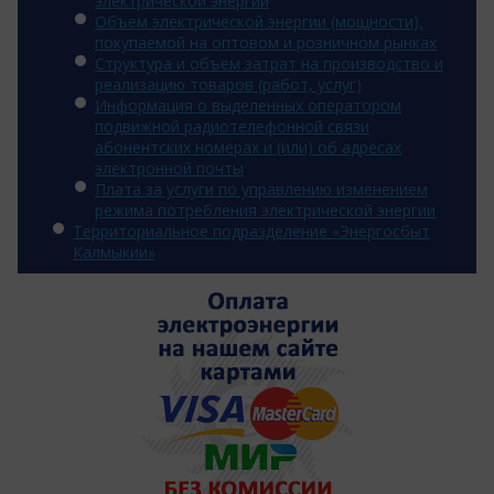
электрической энергии
Объем электрической энергии (мощности),
покупаемой на оптовом и розничном рынках
Структура и объем затрат на производство и
реализацию товаров (работ, услуг)
Информация о выделенных оператором
подвижной радиотелефонной связи
абонентских номерах и (или) об адресах
электронной почты
Плата за услуги по управлению изменением
режима потребления электрической энергии
Территориальное подразделение «Энергосбыт
Калмыкии»