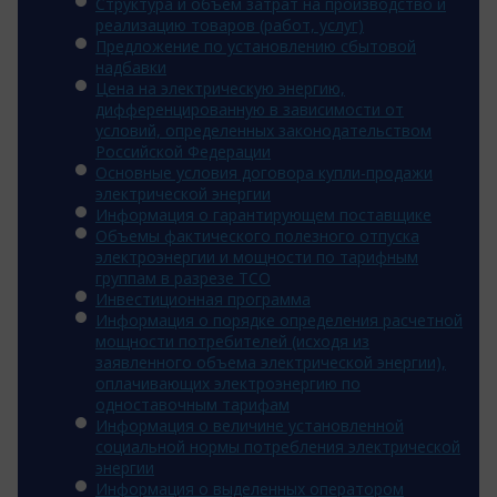
Структура и объем затрат на производство и
реализацию товаров (работ, услуг)
Предложение по установлению сбытовой
надбавки
Цена на электрическую энергию,
дифференцированную в зависимости от
условий, определенных законодательством
Российской Федерации
Основные условия договора купли-продажи
электрической энергии
Информация о гарантирующем поставщике
Объемы фактического полезного отпуска
электроэнергии и мощности по тарифным
группам в разрезе ТСО
Инвестиционная программа
Информация о порядке определения расчетной
мощности потребителей (исходя из
заявленного объема электрической энергии),
оплачивающих электроэнергию по
одноставочным тарифам
Информация о величине установленной
социальной нормы потребления электрической
энергии
Информация о выделенных оператором