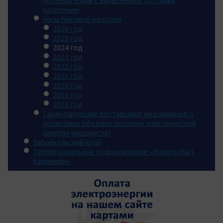
потребителям с выделением поставки
населению
Часы пиковой нагрузки
2026 год
2025 год
2024 год
2023 год
2022 год
2021 год
2020 год
2019 год
2018 год
Гарантирующие поставщики: информация о
почасовых объемах продажи электрической
энергии (мощности)
Забайкальский край
Территориальное подразделение «Энергосбыт
Калмыкии»