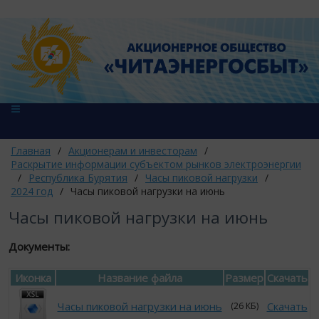
Главная
/
Акционерам и инвесторам
/
Раскрытие информации субъектом рынков электроэнергии
/
Республика Бурятия
/
Часы пиковой нагрузки
/
2024 год
/
Часы пиковой нагрузки на июнь
Часы пиковой нагрузки на июнь
Документы:
Иконка
Название файла
Размер
Скачать
Часы пиковой нагрузки на июнь
Скачать
(26 КБ)