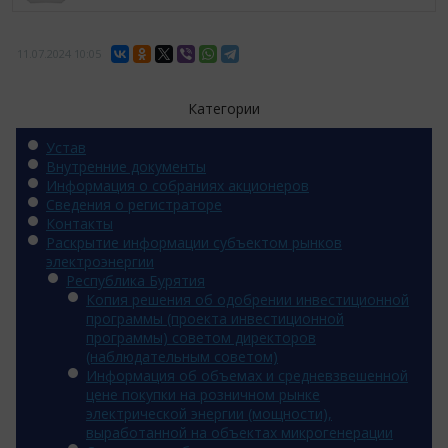
11.07.2024
10:05
Категории
Устав
Внутренние документы
Информация о собраниях акционеров
Сведения о регистраторе
Контакты
Раскрытие информации субъектом рынков
электроэнергии
Республика Бурятия
Копия решения об одобрении инвестиционной
программы (проекта инвестиционной
программы) советом директоров
(наблюдательным советом)
Информация об объемах и средневзвешенной
цене покупки на розничном рынке
электрической энергии (мощности),
выработанной на объектах микрогенерации