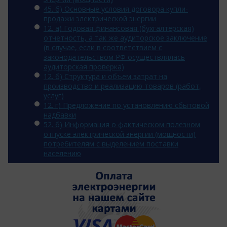
45. б) Основные условия договора купли-
продажи электрической энергии
12. a) Годовая финансовая (бухгалтерская)
отчетность, а так же аудиторское заключение
(в случае, если в соответствием с
законодательством РФ осуществлялась
аудиторская проверка)
12. б) Структура и объем затрат на
производство и реализацию товаров (работ,
услуг)
12. г) Предложение по установлению сбытовой
надбавки
52. б) Информация о фактическом полезном
отпуске электрической энергии (мощности)
потребителям с выделением поставки
населению