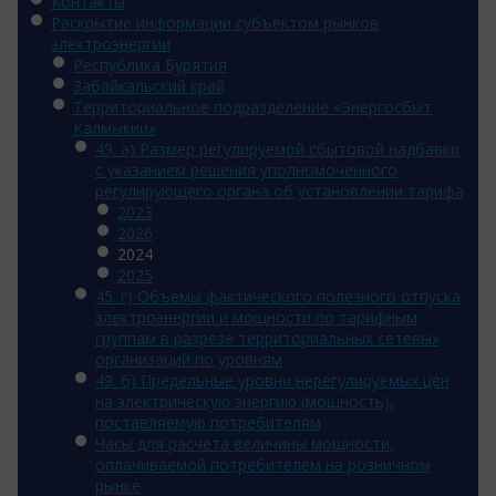
Контакты
Раскрытие информации субъектом рынков
электроэнергии
Республика Бурятия
Забайкальский край
Территориальное подразделение «Энергосбыт
Калмыкии»
49. а) Размер регулируемой сбытовой надбавки
с указанием решения уполномоченного
регулирующего органа об установлении тарифа
2023
2026
2024
2025
45. г) Объемы фактического полезного отпуска
электроэнергии и мощности по тарифным
группам в разрезе территориальных сетевых
организаций по уровням
49. б) Предельные уровни нерегулируемых цен
на электрическую энергию (мощность),
поставляемую потребителям
Часы для расчета величины мощности,
оплачиваемой потребителем на розничном
рынке