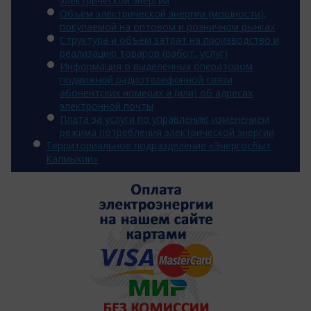
электрической энергии
Объем электрической энергии (мощности),
покупаемой на оптовом и розничном рынках
Структура и объем затрат на производство и
реализацию товаров (работ, услуг)
Информация о выделенных оператором
подвижной радиотелефонной связи
абонентских номерах и (или) об адресах
электронной почты
Плата за услуги по управлению изменением
режима потребления электрической энергии
Территориальное подразделение «Энергосбыт
Калмыкии»