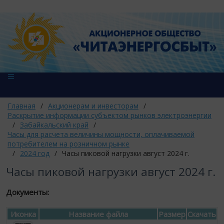
Главная
/
Акционерам и инвесторам
/
Раскрытие информации субъектом рынков электроэнергии
/
Забайкальский край
/
Часы для расчета величины мощности, оплачиваемой
потребителем на розничном рынке
/
2024 год
/
Часы пиковой нагрузки август 2024 г.
Часы пиковой нагрузки август 2024 г.
Документы:
Иконка
Название файла
Размер
Скачать