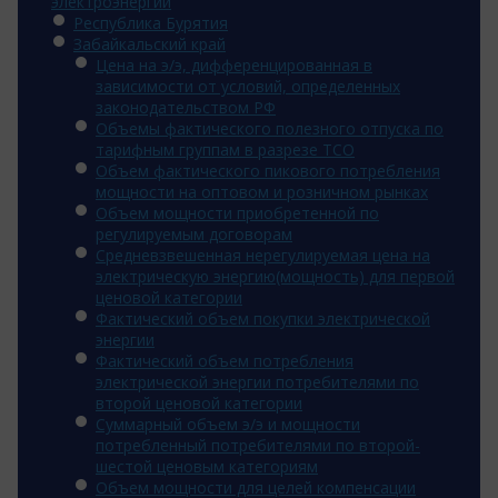
электроэнергии
Республика Бурятия
Забайкальский край
Цена на э/э, дифференцированная в
зависимости от условий, определенных
законодательством РФ
Объемы фактического полезного отпуска по
тарифным группам в разрезе ТСО
Объем фактического пикового потребления
мощности на оптовом и розничном рынках
Объем мощности приобретенной по
регулируемым договорам
Средневзвешенная нерегулируемая цена на
электрическую энергию(мощность) для первой
ценовой категории
Фактический объем покупки электрической
энергии
Фактический объем потребления
электрической энергии потребителями по
второй ценовой категории
Суммарный объем э/э и мощности
потребленный потребителями по второй-
шестой ценовым категориям
Объем мощности для целей компенсации