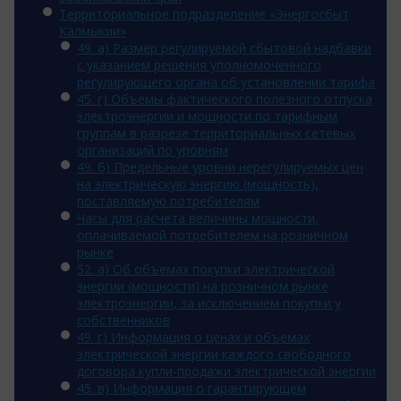
Территориальное подразделение «Энергосбыт
Калмыкии»
49. а) Размер регулируемой сбытовой надбавки
с указанием решения уполномоченного
регулирующего органа об установлении тарифа
45. г) Объемы фактического полезного отпуска
электроэнергии и мощности по тарифным
группам в разрезе территориальных сетевых
организаций по уровням
49. б) Предельные уровни нерегулируемых цен
на электрическую энергию (мощность),
поставляемую потребителям
Часы для расчета величины мощности,
оплачиваемой потребителем на розничном
рынке
52. а) Об объемах покупки электрической
энергии (мощности) на розничном рынке
электроэнергии, за исключением покупки у
собственников
49. г) Информация о ценах и объемах
электрической энергии каждого свободного
договора купли-продажи электрической энергии
45. в) Информация о гарантирующем