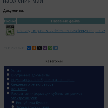
населения май
Документы:
Иконка
Название файла
Poleznyj_otpusk_s_vydeleniem_naseleniya_maj_2024.x
19.11.2024
16:35
Категории
Устав
Внутренние документы
Информация о собраниях акционеров
Сведения о регистраторе
Контакты
Раскрытие информации субъектом рынков
электроэнергии
Республика Бурятия
Забайкальский край