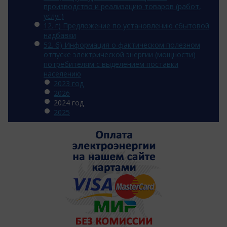
производство и реализацию товаров (работ,
услуг)
12. г) Предложение по установлению сбытовой
надбавки
52. б) Информация о фактическом полезном
отпуске электрической энергии (мощности)
потребителям с выделением поставки
населению
2023 год
2026
2024 год
2025