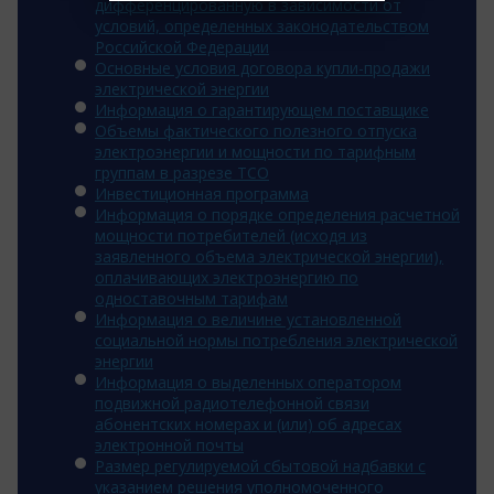
дифференцированную в зависимости от
условий, определенных законодательством
Российской Федерации
Основные условия договора купли-продажи
электрической энергии
Информация о гарантирующем поставщике
Объемы фактического полезного отпуска
электроэнергии и мощности по тарифным
группам в разрезе ТСО
Инвестиционная программа
Информация о порядке определения расчетной
мощности потребителей (исходя из
заявленного объема электрической энергии),
оплачивающих электроэнергию по
одноставочным тарифам
Информация о величине установленной
социальной нормы потребления электрической
энергии
Информация о выделенных оператором
подвижной радиотелефонной связи
абонентских номерах и (или) об адресах
электронной почты
Размер регулируемой сбытовой надбавки с
указанием решения уполномоченного