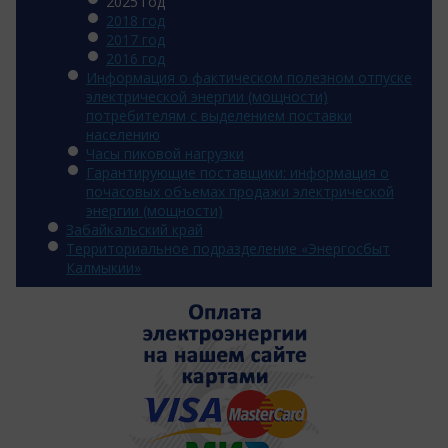
2025 год
2018 год
2017 год
2016 год
Информация о фактическом полезном отпуске
электрической энергии (мощности)
потребителям с выделением поставки
населению
Часы пиковой нагрузки
Гарантирующие поставщики: информация о
почасовых объемах продажи электрической
энергии (мощности)
Забайкальский край
Территориальное подразделение «Энергосбыт
Калмыкии»