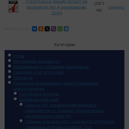
Структура и объем затрат на
(202.3
производство и реализацию
Скачать
КБ)
2024
29.05.2025
15:40
Категории
Устав
Внутренние документы
Информация о собраниях акционеров
Сведения о регистраторе
Контакты
Раскрытие информации субъектом рынков
электроэнергии
Республика Бурятия
Забайкальский край
Цена на э/э, дифференцированная в
зависимости от условий, определенных
законодательством РФ
Объемы фактического полезного отпуска по
тарифным группам в разрезе ТСО