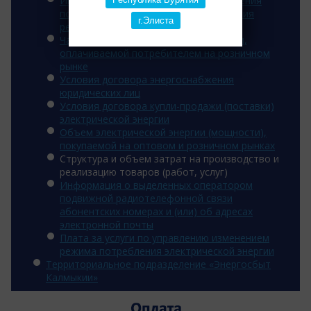
Информация об основаниях для введения
полного и (или) частичного ограничения
г.Элиста
режима потребления э/э
Часы для расчета величины мощности,
оплачиваемой потребителем на розничном
рынке
Условия договора энергоснабжения
юридических лиц
Условия договора купли-продажи (поставки)
электрической энергии
Объем электрической энергии (мощности),
покупаемой на оптовом и розничном рынках
Структура и объем затрат на производство и
реализацию товаров (работ, услуг)
Информация о выделенных оператором
подвижной радиотелефонной связи
абонентских номерах и (или) об адресах
электронной почты
Плата за услуги по управлению изменением
режима потребления электрической энергии
Территориальное подразделение «Энергосбыт
Калмыкии»