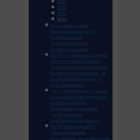
2023
2026
2024
2025
Часы для расчета
величины мощности,
оплачиваемой
потребителем на
розничном рынке
52. а) Об объемах покупки
электрической энергии
(мощности) на розничном
рынке электроэнергии, за
исключением покупки у
собственников
49. г) Информация о ценах
и объемах электрической
энергии каждого
свободного договора
купли-продажи
электрической энергии
45. в) Информация о
гарантирующем
поставщике на территории