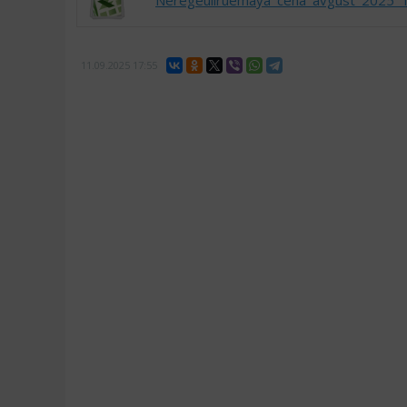
Neregeuliruemaya_cena_avgust_2025_T
11.09.2025
17:55