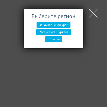
Выберите регион
Забайкальский край
Республика Бурятия
г.Элиста