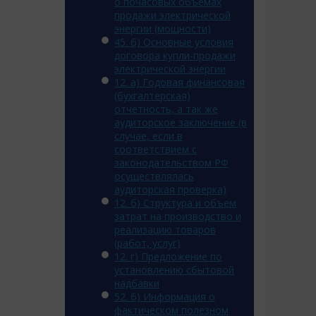
о почасовых объемах
продажи электрической
энергии (мощности)
45. б) Основные условия
договора купли-продажи
электрической энергии
12. a) Годовая финансовая
(бухгалтерская)
отчетность, а так же
аудиторское заключение (в
случае, если в
соответствием с
законодательством РФ
осуществлялась
аудиторская проверка)
12. б) Структура и объем
затрат на производство и
реализацию товаров
(работ, услуг)
12. г) Предложение по
установлению сбытовой
надбавки
52. б) Информация о
фактическом полезном