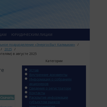
ЦАМ
ЮРИДИЧЕСКИМ ЛИЦАМ
ьное подразделение «Энергосбыт Калмыкии»
/
/
2025
/
телям) в августе 2025
Категории
те
Устав
Внутренние документы
Информация о собраниях
акционеров
Сведения о регистраторе
Контакты
Скачать
Раскрытие информации
субъектом рынков
электроэнергии