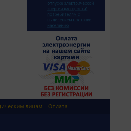
отпуске электрической
энергии (мощности)
потребителям с
выделением поставки
населению
ическим лицам
Оплата