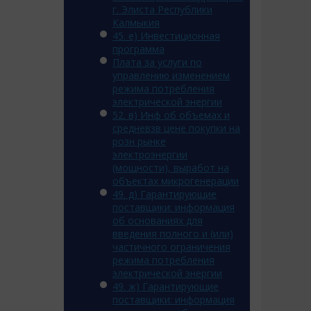
г. Элиста Республики
Калмыкия
45. e) Инвестиционная
программа
Плата за услуги по
управлению изменением
режима потребления
электрической энергии
52. в) Инф об объемах и
средневзв цене покупки на
розн рынке
электроэнергии
(мощности), выработ на
объектах микрогенерации
49. д) Гарантирующие
поставщики: информация
об основаниях для
введения полного и (или)
частичного ограничения
режима потребления
электрической энергии
49. ж) Гарантирующие
поставщики: информация