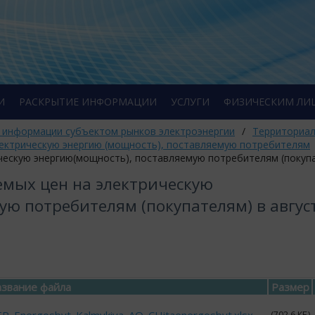
И
РАСКРЫТИЕ ИНФОРМАЦИИ
УСЛУГИ
ФИЗИЧЕСКИМ ЛИ
 информации субъектом рынков электроэнергии
/
Территориал
электрическую энергию (мощность), поставляемую потребителям
ческую энергию(мощность), поставляемую потребителям (покупа
емых цен на электрическую
ую потребителям (покупателям) в авгус
звание файла
Размер
(702.6 КБ)