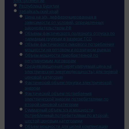
электроэнергии
Республика Бурятия
Забайкальский край
Цена на э/э, дифференцированная в
зависимости от условий, определенных
законодательством РФ
Объемы фактического полезного отпуска по
тарифным группам в разрезе ТСО
Объем фактического пикового потребления
мощности на оптовом и розничном рынках
Объем мощности приобретенной по
регулируемым договорам
Средневзвешенная нерегулируемая цена на
электрическую энергию(мощность) для первой
ценовой категории
Фактический объем покупки электрической
энергии
Фактический объем потребления
электрической энергии потребителями по
второй ценовой категории
Суммарный объем э/э и мощности
потребленный потребителями по второй-
шестой ценовым категориям
Объем мощности для целей компенсации