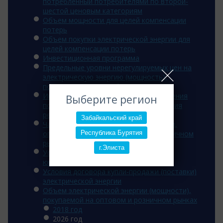
потребленный потребителями по второй-
шестой ценовым категориям
Объем мощности для целей компенсации
потерь
Объем покупки электрической энергии для
целей компенсации потерь
Инвестиционная программа
Предельные уровни нерегулируемых цен на
электрическую энергию (мощность),
поставляемую потребителям
Информация об основаниях для введения
Выберите регион
полного и (или) частичного ограничения
режима потребления э/э
Забайкальский край
Часы для расчета величины мощности,
Республика Бурятия
оплачиваемой потребителем на розничном
рынке
г.Элиста
Условия договора энергоснабжения
юридических лиц
Условия договора купли-продажи (поставки)
электрической энергии
Объем электрической энергии (мощности),
покупаемой на оптовом и розничном рынках
2018 год
2026 год