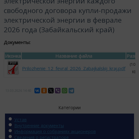
электрической энергии каждого
свободного договора купли-продажи
электрической энергии в феврале
2026 года (Забайкальский край)
Документы:
Иконка
Название файла
Разм
(100.
Prilozhenie_12_fevral_2026_Zabajkalskij_kraj.pdf
КБ)
13.03.2026
14:40
Категории
Устав
Внутренние документы
Информация о собраниях акционеров
Сведения о регистраторе