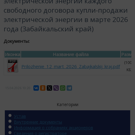
электрической энергии каждого
свободного договора купли-продажи
электрической энергии в марте 2026
года (Забайкальский край)
Документы:
Иконка
Название файла
Разме
(100.2
Prilozhenie_12_mart_2026_Zabajkalskij_kraj.pdf
КБ)
15.04.2026
10:20
Категории
Устав
Внутренние документы
Информация о собраниях акционеров
Сведения о регистраторе