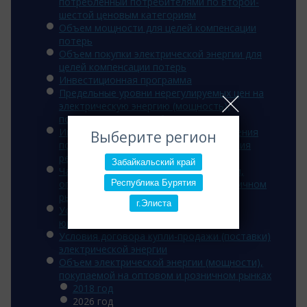
потребленный потребителями по второй-
шестой ценовым категориям
Объем мощности для целей компенсации
потерь
Объем покупки электрической энергии для
целей компенсации потерь
Инвестиционная программа
Предельные уровни нерегулируемых цен на
электрическую энергию (мощность),
поставляемую потребителям
Информация об основаниях для введения
Выберите регион
полного и (или) частичного ограничения
режима потребления э/э
Забайкальский край
Часы для расчета величины мощности,
Республика Бурятия
оплачиваемой потребителем на розничном
рынке
г.Элиста
Условия договора энергоснабжения
юридических лиц
Условия договора купли-продажи (поставки)
электрической энергии
Объем электрической энергии (мощности),
покупаемой на оптовом и розничном рынках
2018 год
2026 год