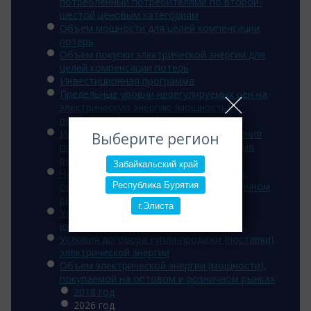
потребленный потребителями по второй-
шестой ценовым категориям
Объем мощности для целей компенсации
потерь
Объем покупки электрической энергии для
целей компенсации потерь
Инвестиционная программа
Предельные уровни нерегулируемых цен на
электрическую энергию (мощность),
поставляемую потребителям
Информация об основаниях для введения
Выберите регион
полного и (или) частичного ограничения
режима потребления э/э
Забайкальский край
Часы для расчета величины мощности,
Республика Бурятия
оплачиваемой потребителем на розничном
рынке
г.Элиста
Условия договора энергоснабжения
юридических лиц
Условия договора купли-продажи (поставки)
электрической энергии
Объем электрической энергии (мощности),
покупаемой на оптовом и розничном рынках
2018 год
2026 год