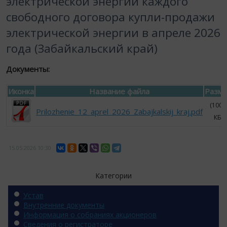
электрической энергии каждого
свободного договора купли-продажи
электрической энергии в апреле 2026
года (Забайкальский край)
Документы:
Иконка
Название файла
Разм
(100.
Prilozhenie_12_aprel_2026_Zabajkalskij_kraj.pdf
КБ)
15.05.2026
10:30
Категории
Устав
Внутренние документы
Информация о собраниях акционеров
Сведения о регистраторе