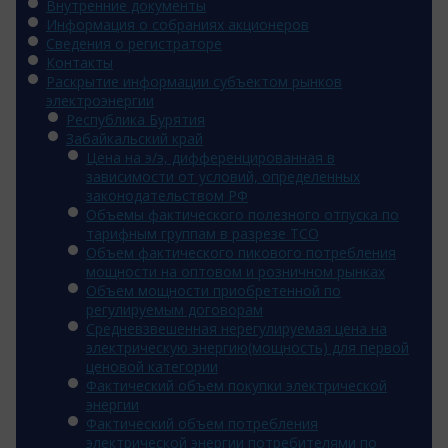
Внутренние документы
Информация о собраниях акционеров
Сведения о регистраторе
Контакты
Раскрытие информации субъектом рынков
электроэнергии
Республика Бурятия
Забайкальский край
Цена на э/э, дифференцированная в
зависимости от условий, определенных
законодательством РФ
Объемы фактического полезного отпуска по
тарифным группам в разрезе ТСО
Объем фактического пикового потребления
мощности на оптовом и розничном рынках
Объем мощности приобретенной по
регулируемым договорам
Средневзвешенная нерегулируемая цена на
электрическую энергию(мощность) для первой
ценовой категории
Фактический объем покупки электрической
энергии
Фактический объем потребления
электрической энергии потребителями по