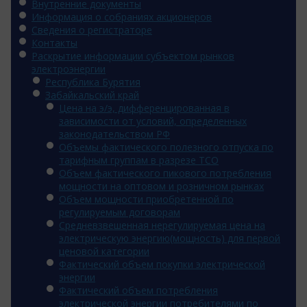
Внутренние документы
Информация о собраниях акционеров
Сведения о регистраторе
Контакты
Раскрытие информации субъектом рынков
электроэнергии
Республика Бурятия
Забайкальский край
Цена на э/э, дифференцированная в
зависимости от условий, определенных
законодательством РФ
Объемы фактического полезного отпуска по
тарифным группам в разрезе ТСО
Объем фактического пикового потребления
мощности на оптовом и розничном рынках
Объем мощности приобретенной по
регулируемым договорам
Средневзвешенная нерегулируемая цена на
электрическую энергию(мощность) для первой
ценовой категории
Фактический объем покупки электрической
энергии
Фактический объем потребления
электрической энергии потребителями по